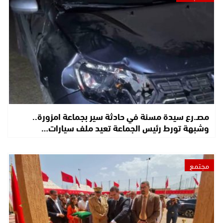
مصـ.رع سيدة مسنة في حادثة سير بجماعة امزورة..
وشبهة تورط رئيس الجماعة تعيد ملف سيارات…
مجتمع