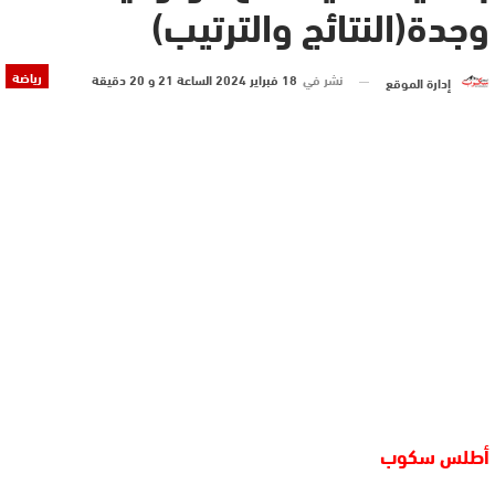
وجدة(النتائج والترتيب)
رياضة
نشر في
18 فبراير 2024 الساعة 21 و 20 دقيقة
إدارة الموقع
أطلس سكوب