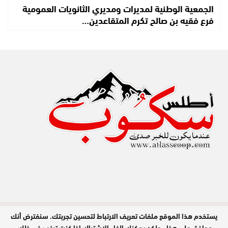
الجمعية الوطنية لمديرات ومديري الثانويات العمومية
فرع فقيه بن صالح تكرم المتقاعدين…
يستخدم هذا الموقع ملفات تعريف الارتباط لتحسين تجربتك. سنفترض أنك
مدير النشر : عبد الله عزي / جميع الحقوق
محفوظة © 2026
موافق على هذا ، ولكن يمكنك إلغاء الاشتراك إذا كنت ترغب في ذلك.