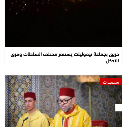
حريق بجماعة تيموليلت يستنفر مختلف السلطات وفرق
التدخل
مستجدات