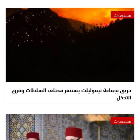
مستجدات
حريق بجماعة تيموليلت يستنفر مختلف السلطات وفرق
التدخل
مستجدات