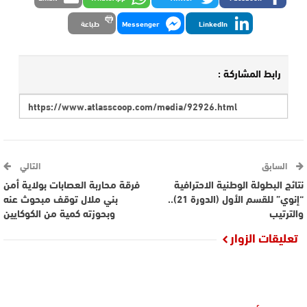
LinkedIn
Messenger
طباعة
رابط المشاركة :
السابق
التالي
نتائج البطولة الوطنية الاحترافية
فرقة محاربة العصابات بولاية أمن
“إنوي” للقسم الأول (الدورة 21)..
بني ملال توقف مبحوث عنه
والترتيب
وبحوزته كمية من الكوكايين
تعليقات الزوار