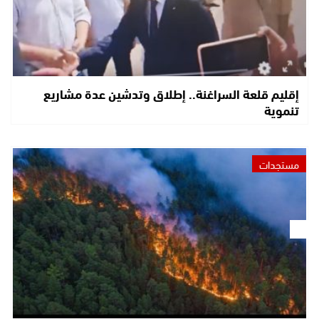
إقليم قلعة السراغنة.. إطلاق وتدشين عدة مشاريع
تنموية
مستجدات