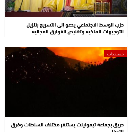
حزب الوسط الاجتماعي يدعو إلى التسريع بتنزيل
التوجيهات الملكية وتقليص الفوارق المجالية…
مستجدات
حريق بجماعة تيموليلت يستنفر مختلف السلطات وفرق
التدخل