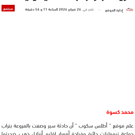
مجتمع
نشر في
26 فبراير 2024 الساعة 11 و 56 دقيقة
إدارة الموقع
محمد كسوة
علم موقع ” أطلس سكوب ” أن حادثة سير وصفت بالمروعة بتراب
جماعة تيموليلت دائرة وقيادة أفورار إقليم أزيلال ذهب ضحيتها