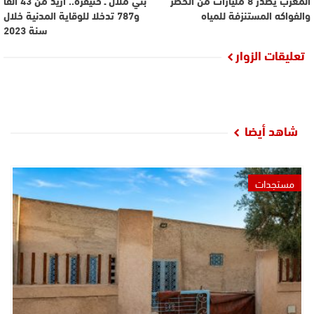
المغرب يصدر 8 مليارات من الخضر
بني ملال ـ خنيفرة.. أزيد من 43 ألفا
والفواكه المستنزفة للمياه
و787 تدخلا للوقاية المدنية خلال
سنة 2023
تعليقات الزوار
شاهد أيضا
مستجدات