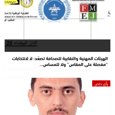
الهيئات المهنية والنقابية للصحافة تصعّد: لا لانتخابات
“مفصلة على المقاس” ولا للمساس…
رأي خاص