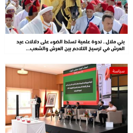
بني ملال.. ندوة علمية تسلط الضوء على دلالات عيد
العرش في ترسيخ التلاحم بين العرش والشعب…
سياسة