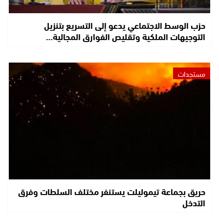
حزب الوسط الاجتماعي يدعو إلى التسريع بتنزيل
التوجيهات الملكية وتقليص الفوارق المجالية…
مستجدات
حريق بجماعة تيموليلت يستنفر مختلف السلطات وفرق
التدخل