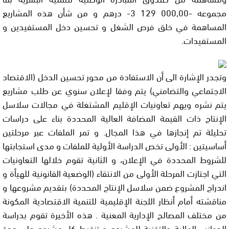
مجموعه -000,00 129 3- درهم و من شأن هذه المشاريع
المساهمة في خلق فرص الشغل و تحسين دخل المستفيدين و
المستفيدات.
وتجدر الإشارة الى أن الاستفادة من محور تحسين الدخل (الاقتصاد
الاجتماعي والتضامني) يتم وفقا لإعلان سنوي عن طلب مشاريع
يتم نشره ويهم تعاونيات الإقليم المشتغلة في مجالات سلاسل
الإنتاج ذات القيمة المضافة العالية المحددة بناء على دراسات
تحليلة تم إنجازها في هذا المجال. و تمر الملفات عبر مرحلتين
أساسيتين : الأولى تخص الدراسة الأولية للملفات و مدى استجابتها
للشروط المحددة في الإعلان، و الثانية تقوم خلالها التعاونيات
التي اجتازت المرحلة الأولى من الانتقاء (الوضعية القانونية للهيأة و
اندراج المشروع ضمن سلاسل الإنتاج المحددة) بتقديم مشروعها و
مناقشته أمام أنظار اللجنة الإقليمية للتنمية الاقتصادية المكونة
من مختلف المصالح الإدارية المعنية . هذه الأخيرة تقوم بدراسة
الجوانب المالية والتقنية للمشروع و تنقيط كل مشروع على حدة