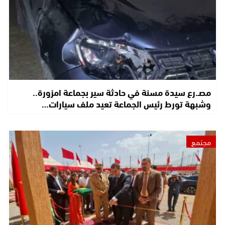
مصـ.رع سيدة مسنة في حادثة سير بجماعة امزورة..
وشبهة تورط رئيس الجماعة تعيد ملف سيارات…
مجتمع