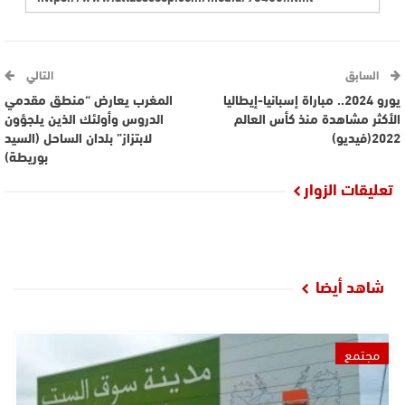
السابق
التالي
يورو 2024.. مباراة إسبانيا-إيطاليا
المغرب يعارض “منطق مقدمي
الأكثر مشاهدة منذ كأس العالم
الدروس وأولئك الذين يلجؤون
2022(فيديو)
لابتزاز” بلدان الساحل (السيد
بوريطة)
تعليقات الزوار
شاهد أيضا
مجتمع