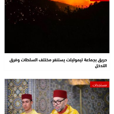
حريق بجماعة تيموليلت يستنفر مختلف السلطات وفرق
التدخل
مستجدات