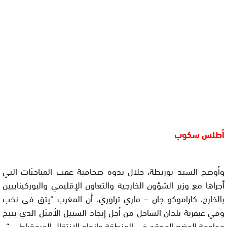
أطلس سكوب
وأوضح السيد بوريطة، خلال ندوة صحافية عقب المباحثات التي
أجراها مع وزير الشؤون الخارجية والتعاون الإقليمي والبوركينابيين
بالخارج، كاراموكو جان – ماري تراوري، أن المغرب “يثق في نخب
وفي عبقرية بلدان الساحل من أجل إيجاد السبيل الأمثل الذي يتيح
مواجهة الوضع المعقد في المنطقة وإنجاح الانتقال الديمقراطي “.