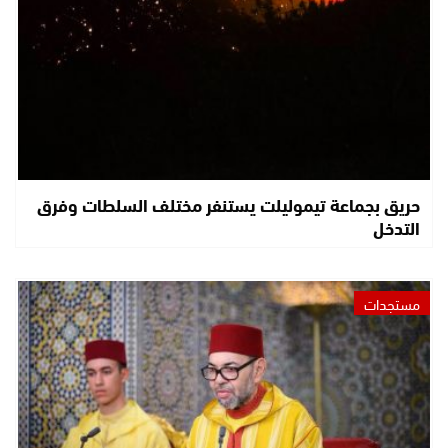
حريق بجماعة تيموليلت يستنفر مختلف السلطات وفرق
التدخل
مستجدات