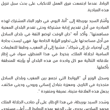
الرباط، عندما اجتمعت فرق العمل للانكباب على بحث سبل تنزيل
هذه المبادرة.
وأشار السيد بوريطة إلى “أننا، اليوم، في طور البناء المشترك لهذه
المبادرة من أجل تقديم إجابة مشتركة وحتى تقدم البلدان المعنية
مساهمتها”. وأكد أنه “حان الوقت لوضع الثقة في بلدان الساحل
من أجل مساعدتها على تطوير الرؤية الخاصة بها. فهي ليست بحاجة
إلى أوصياء، بل إلى شركاء”، مشيرا إلى أن المغرب، وطبقا للتعليمات
السامية لجلالة الملك، ينخرط في هذا المنطق، سواء في إطار
علاقاته الثنائية مع كل واحدة من هذه البلدان أو رؤيته للمنطقة
بأكملها.
وسجل الوزير أن “الروابط التي تجمع بين المغرب وبلدان الساحل
متجذرة في التاريخ، ومعززة بتبادل إنساني وروحي وديني مكثف،
يجعل هذه العلاقة متينة، عميقة ومتفردة “.
وشدد السيد بوريطة، في هذا الإطار، على أن صاحب الجلالة الملك
محمد السادس يحرص على الدفع بهذه الروابط إلى أعلى مستوى،