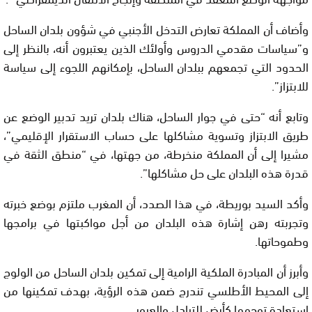
وأضاف أن المملكة تعارض التدخل الأجنبي في شؤون بلدان الساحل
و”سياسات مقدمي الدروس وأولئك الذين يعتبرون أنه، بالنظر إلى
الحدود التي تجمعهم ببلدان الساحل، بإمكانهم اللجوء إلى سياسة
للابتزاز”.
وتابع أنه “حتى في جوار الساحل، هناك بلدان تريد تدبير الوضع عن
طريق الابتزاز وتسوية مشاكلها على حساب الاستقرار الإقليمي”،
مشيرا إلى أن المملكة منخرطة، من جهتها، في “منطق الثقة في
قدرة هذه البلدان على حل مشاكلها”.
وأكد السيد بوريطة، في هذا الصدد، أن المغرب ملتزم بوضع خبرته
وتجربته رهن إشارة هذه البلدان من أجل مواكبتها في برامجها
وطموحاتها.
وأبرز أن المبادرة الملكية الرامية إلى تمكين بلدان الساحل من الولوج
إلى المحيط الأطلسي تندرج ضمن هذه الرؤية، بهدف تمكينها من
استعادة توجهها كأرض للتبادل والعبور.