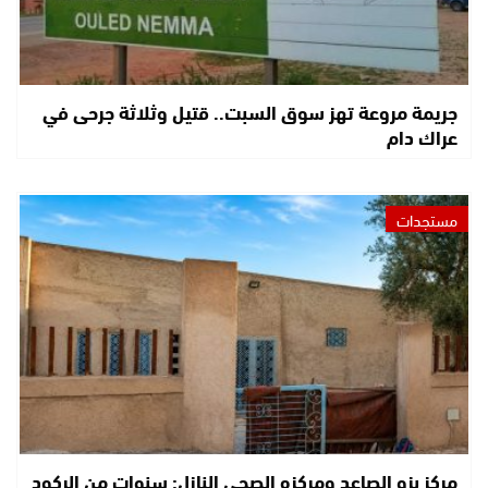
جريمة مروعة تهز سوق السبت.. قتيل وثلاثة جرحى في
عراك دام
مستجدات
مركز بزو الصاعد ومركزه الصحي النازل: سنوات من الركود