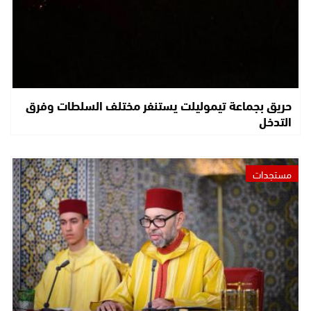
حريق بجماعة تيموليلت يستنفر مختلف السلطات وفرق
التدخل
مستجدات