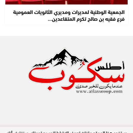
الجمعية الوطنية لمديرات ومديري الثانويات العمومية
فرع فقيه بن صالح تكرم المتقاعدين…
يستخدم هذا الموقع ملفات تعريف الارتباط لتحسين تجربتك. سنفترض أنك