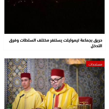
حريق بجماعة تيموليلت يستنفر مختلف السلطات وفرق
التدخل
مستجدات