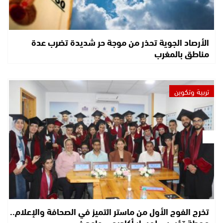
الأرصاد الجوية تحذر من موجة حر شديدة تضرب عدة
مناطق بالمغرب
تربية وتكوين
تخرج الفوج الأول من ماستر التميز في الصحافة والإعلام..
محطة تؤسس لمسار أكاديمي واعد في…