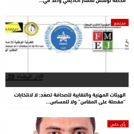
مجتمع
الهيئات المهنية والنقابية للصحافة تصعّد: لا لانتخابات
“مفصلة على المقاس” ولا للمساس…
رأي خاص