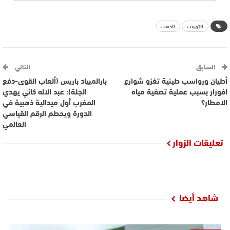
التهريب
الدهب
السابق
التالي
أطيان ورواسب طينية تغزو شوارع
بارالمبياد باريس (ألعاب القوى-دفع
افورار بسبب عملية تصفية مياه
الجلة): عبد الاله كاني يهدي
الامطار؟
المغرب أول ميدالية ذهبية في
الدورة ويحطم الرقم القياسي
العالمي
تعليقات الزوار
شاهد أيضا