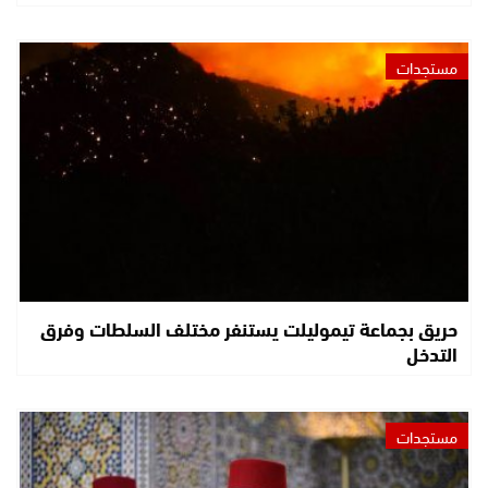
مستجدات
حريق بجماعة تيموليلت يستنفر مختلف السلطات وفرق
التدخل
مستجدات