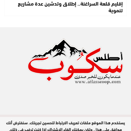
إقليم قلعة السراغنة.. إطلاق وتدشين عدة مشاريع
تنموية
يستخدم هذا الموقع ملفات تعريف الارتباط لتحسين تجربتك. سنفترض أنك
مدير النشر : عبد الله عزي / جميع الحقوق
محفوظة © 2026
موافق على هذا ، ولكن يمكنك إلغاء الاشتراك إذا كنت ترغب في ذلك.