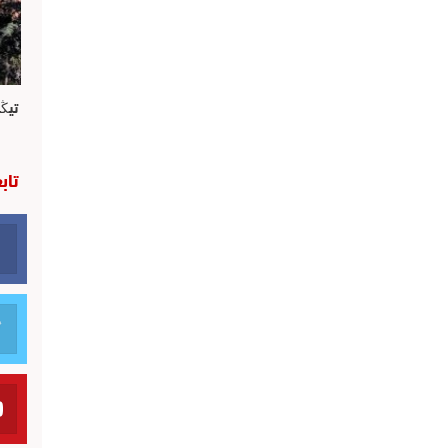
تيڭ
تاب