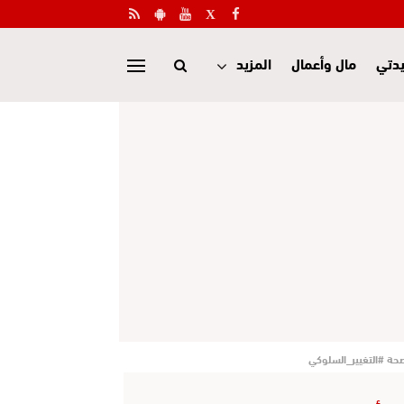
دتي
مال وأعمال
المزيد
حة #التغيير_السلوكي