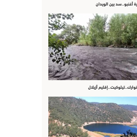
ة أغنبو..سد بين الويدان
وارك..تيلوكيت..إقليم أزيلال