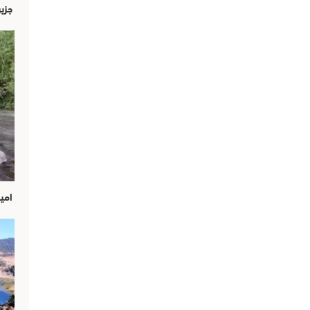
جزير
امين