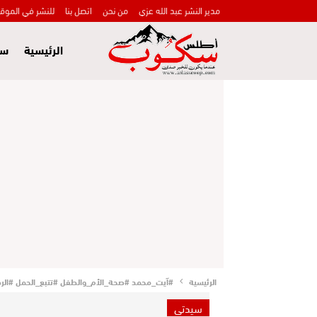
مدير النشر عبد الله عزي
من نحن
اتصل بنا
للنشر في الموق
الرئيسية
سي
الرئيسية
#آيت_محمد #صحة_الأم_والطفل #تتبع_الحمل #الرضاع
سيدتي