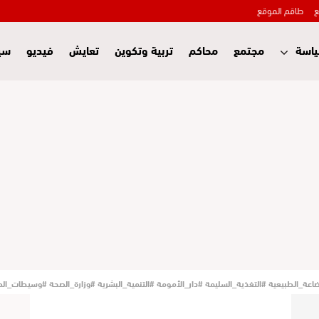
ع
طاقم الموقع
اسة
مجتمع
محاكم
تربية وتكوين
تعايش
فيديو
سي
ة_الطبيعية #التغذية_السليمة #دار_الأمومة #التنمية_البشرية #وزارة_الصحة #وسيطات_الص