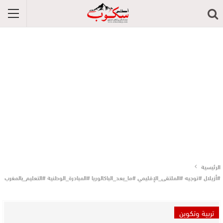
الرئيسية
#أزيلال #توجيه #الملتقى_الإقليمي #ما_بعد_الباكالوريا #المبادرة_الوطنية #التعليم_بالمغرب
تربية وتكوين