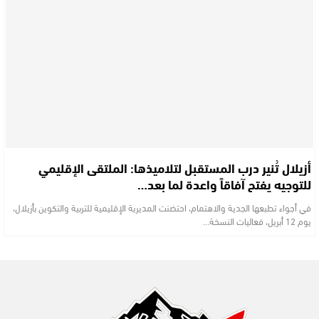
أزيلال تُنير درب المستقبل لتلاميذها: الملتقى الإقليمي
للتوجيه يفتح آفاقاً واعدة لما بعد…
في أجواء تطبعها الجدية والاهتمام، احتضنت المديرية الإقليمية للتربية والتكوين بأزيلال،
يوم 12 أبريل، فعاليات النسخة…