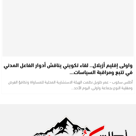
واولى إقليم أزيلال.. لقاء تكويني يناقش أدوار الفاعل المدني
في تتبع ومراقبة السياسات…
أطلس سكوب - عمر طويل نظمت الهيئة الاستشارية المحلية للمساواة وتكافؤ الفرص
ومقاربة النوع بجماعة واولى، اليوم الأحد…