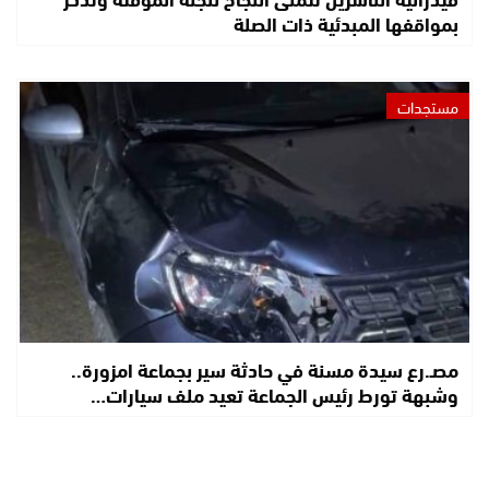
بمواقفها المبدئية ذات الصلة
مستجدات
مصـ.رع سيدة مسنة في حادثة سير بجماعة امزورة..
وشبهة تورط رئيس الجماعة تعيد ملف سيارات…