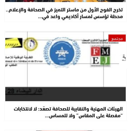
تخرج الفوج الأول من ماستر التميز في الصحافة والإعلام..
محطة تؤسس لمسار أكاديمي واعد في…
مجتمع
الهيئات المهنية والنقابية للصحافة تصعّد: لا لانتخابات
“مفصلة على المقاس” ولا للمساس…