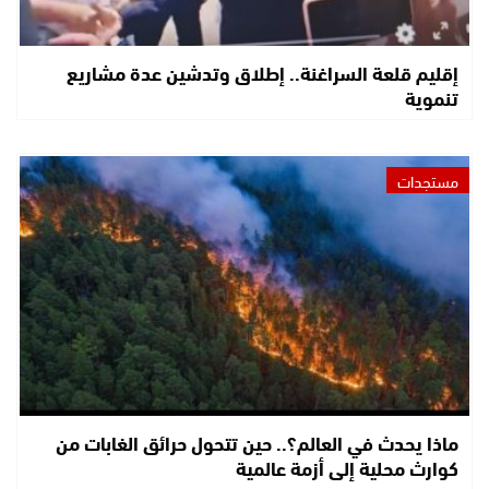
إقليم قلعة السراغنة.. إطلاق وتدشين عدة مشاريع
تنموية
مستجدات
ماذا يحدث في العالم؟.. حين تتحول حرائق الغابات من
كوارث محلية إلى أزمة عالمية