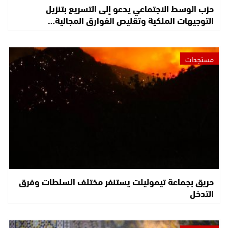
حزب الوسط الاجتماعي يدعو إلى التسريع بتنزيل
التوجيهات الملكية وتقليص الفوارق المجالية…
مستجدات
حريق بجماعة تيموليلت يستنفر مختلف السلطات وفرق
التدخل