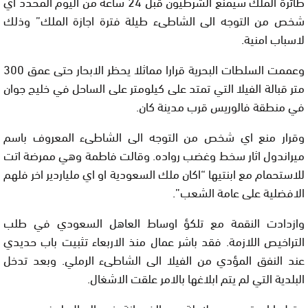
طائرة الملك سيمنع الشرطيون قبل 24 ساعة من اليوم المحدد اي
شخص من التوجه الى الشاطىء طيلة فترة اجازة الملك” وذلك
لاسباب امنية.
وعممت السلطات البحرية قرارا مماثلا يحظر الابحار حتى عمق 300
متر قبالة الفيلا التي تمتد على كيلومتر على الساحل في خليج جوان
في منطقة فالوريس قرب مدينة كان.
وقرار منع اي شخص من التوجه الى الشاطىء المعروف باسم
ميراندول اثار سخط وغضب رواده. وقالت فاطمة وهي ممرضة اتت
للاستحمام مع ابنتيها “اكان ملك السعودية او اي ملياردير اخر فلهم
الافضلية على عامة الشعب”.
وازدادت النقمة مع تلكؤ اوساط العاهل السعودي في طلب
التراخيص اللازمة. فقد باشر عمال منذ الاربعاء تثبيت باب حديدي
عند النفق المؤدي من الفيلا الى الشاطىء الرملي. وبعد تدخل
البلدية التي لم يتم ابلاغها بالامر علقت الاشغال.
وقبل ايام تم صب بلاطة من الخرسانة في الرمال لوضع مصعد