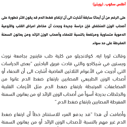
أطلس سكوب ـ (رويترز)
على الرغم من أن أبحاثا سابقة أشارت الى أن ارتفاع ضغط الدم قد يكون اكثر خطورة على
أصحاب الوزن المنخفض فإن دراسة جديدة وجدت أن مخاطر امراض القلب والأوعية
الدموية متساوية ومرتفعة بالنسبة للنحفاء وأصحاب الوزن الزائد ومن يعانون السمنة
المفرطة على حد سواء.
وقالت لورا ايه. كولانجيلو من كلية طب فاينبرج بجامعة نورث
ويسترن في شيكاجو والتي قادت فريق الباحثين “بعض الدراسات
التي أجريت في الأعوام الثلاثين الماضية أشارت الى أن النحفاء أو
أصحاب الوزن الطبيعي المصابين بارتفاع ضغط الدم عانوا من
المضاعفات المرتبطة بارتفاع ضغط الدم مثل الأزمات القلبية
والجلطات بدرجة أسوأ من أصحاب الوزن الزائد او من يعانون السمنة
المفرطة المصابين بارتفاع ضغط الدم.”
وأضافت أن هذا “قد يدفع المرء للاستنتاج خطأ أن ارتفاع ضغط
الدم غير مهم بالنسبة لأصحاب الوزن الزائد أو من يعانون السمنة