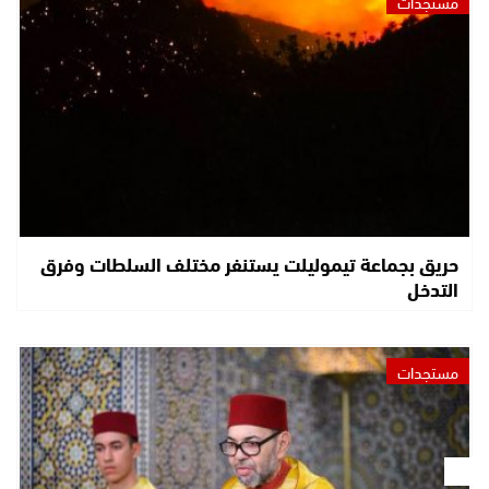
مستجدات
حريق بجماعة تيموليلت يستنفر مختلف السلطات وفرق
التدخل
مستجدات