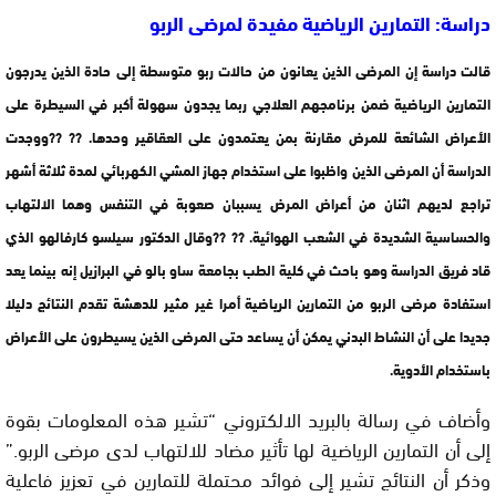
دراسة: التمارين الرياضية مفيدة لمرضى الربو
قالت دراسة إن المرضى الذين يعانون من حالات ربو متوسطة إلى حادة الذين يدرجون
التمارين الرياضية ضمن برنامجهم العلاجي ربما يجدون سهولة أكبر في السيطرة على
الأعراض الشائعة للمرض مقارنة بمن يعتمدون على العقاقير وحدها. ?? ??ووجدت
الدراسة أن المرضى الذين واظبوا على استخدام جهاز المشي الكهربائي لمدة ثلاثة أشهر
تراجع لديهم اثنان من أعراض المرض يسببان صعوبة في التنفس وهما الالتهاب
والحساسية الشديدة في الشعب الهوائية. ?? ??وقال الدكتور سيلسو كارفالهو الذي
قاد فريق الدراسة وهو باحث في كلية الطب بجامعة ساو بالو في البرازيل إنه بينما يعد
استفادة مرضى الربو من التمارين الرياضية أمرا غير مثير للدهشة تقدم النتائج دليلا
جديدا على أن النشاط البدني يمكن أن يساعد حتى المرضى الذين يسيطرون على الأعراض
باستخدام الأدوية.
وأضاف في رسالة بالبريد الالكتروني “تشير هذه المعلومات بقوة
إلى أن التمارين الرياضية لها تأثير مضاد للالتهاب لدى مرضى الربو.”
وذكر أن النتائج تشير إلى فوائد محتملة للتمارين في تعزيز فاعلية