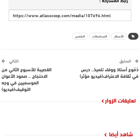
رابط المشاركة :
الأمطار
التساقطات
الطقس
السابق
التالي
دُمُوع أستاذ ووفاء تلميذ.. درس
القصيبة للأسبوع الثاني من
في ثقافة الاعتراف(فيديو مؤثر)
الاحتجاج .. صمود الأعوان
الموسميين في وجه
التوقيف(فيديو)
تعليقات الزوار
شاهد أيضا