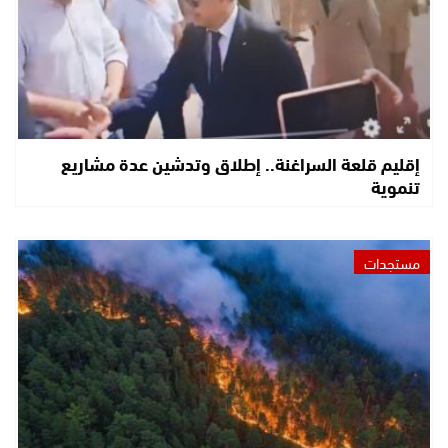
إقليم قلعة السراغنة.. إطلاق وتدشين عدة مشاريع
تنموية
مستجدات