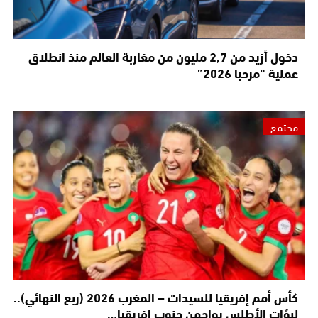
دخول أزيد من 2,7 مليون من مغاربة العالم منذ انطلاق
عملية “مرحبا 2026”
مجتمع
كأس أمم إفريقيا للسيدات – المغرب 2026 (ربع النهائي)..
لبؤات الأطلس يواجهن جنوب إفريقيا…