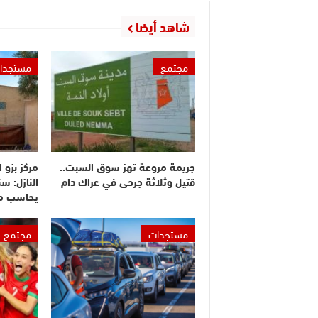
شاهد أيضا
مجتمع
مستجدا
جريمة مروعة تهز سوق السبت..
مركز بزو 
قتيل وثلاثة جرحى في عراك دام
النازل: س
يحاسب م
مستجدات
مجتمع