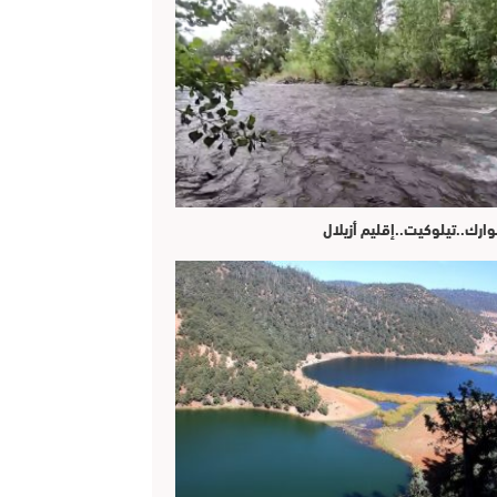
وارك..تيلوكيت..إقليم أزيلال