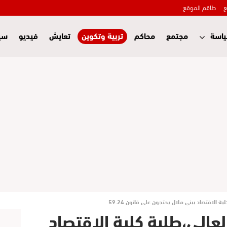
ع
طاقم الموقع
اسة
مجتمع
محاكم
تربية وتكوين
تعايش
فيديو
سي
 الاقتصاد ببني ملال يحتجون على قانون 59.24
عالي،طلبة كلية الاقتصاد