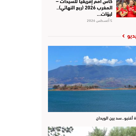
كأس أمم إفريقيا للسيدات –
المغرب 2026 (ربع النهائي)..
لبؤات…
5 أغسطس 2026
ديو
ة أغنبو..سد بين الويدان