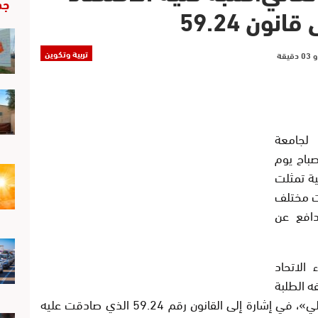
جد
ون 59.24
تربية وتكوين
 لجامعة
باح يوم
ية طلابية تمثلت
ت مختلف
تدافع عن
الاتحاد
ه الطلبة
بـ«مشروع قانون يكرس خوصصة التعليم العالي»، في إشارة إلى القانون رقم 59.24 الذي صادقت عليه