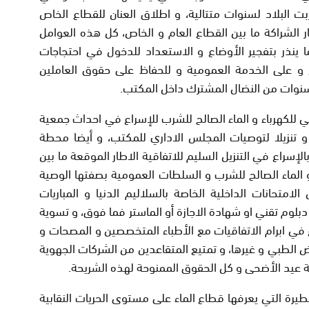
بت البلاد لسنوات متتالية، و اطلاق العنان للقطاع الخاص
ر الشراكة ما بين القطاع العام و الخاص، كل هذه العوامل
ذر بتفجير الأوضاع و الاستعداد للدخول في احتجاجات
و على الخدمة العمومية و للحفاظ على حقوق العاملين
 سنوات من النضال المشترك داخل المكتب.
ي للكهرباء و الماء الصالح للشرب للإسراع في احداث جمعية
ر و تنزيلا لتوصيات المجلس الاداري للمكتب، و أيضا محطة
إسراع في التنزيل السليم للاتفاقية الاطار الموقعة ما بين
و الماء الصالح للشرب و السلطات العمومية بصفتها الوصية
متحانات الداخلية الخاصة بالسلاليم الدنيا و المباريات
 دبلوم تقني او شهادة الاجازة أو الماستر فما فوق، و تسوية
اع في ابرام الاتفاقيات مع الأطباء المتخصصين و المصحات و
ويض الطبي و غيرها، و تمتيع المتقاعدين من الشركات الجهوية
ة عيد الأضحى و كل الحقوق الممنوحة لهذه الشريحة.
يرة التي يعرفها قطاع الماء على مستوى الحريات النقابية