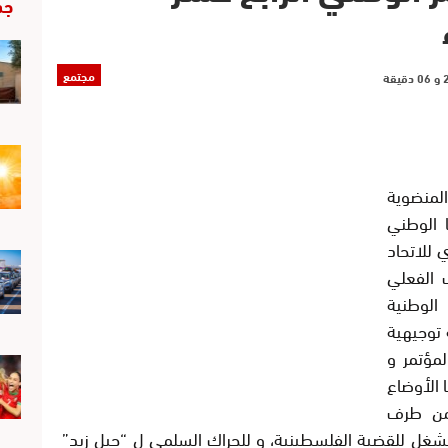
جد
مجتمع
المنضوية
ا الوطني
لمقر المركزي للاتحاد
ف الفعلي
الوطنية
 توجيهية
لمؤتمر و
 الأوضاع
 من طرف
لشغل للقضية الفلسطينية، و للحراك السلمي ل “جيل زيد”