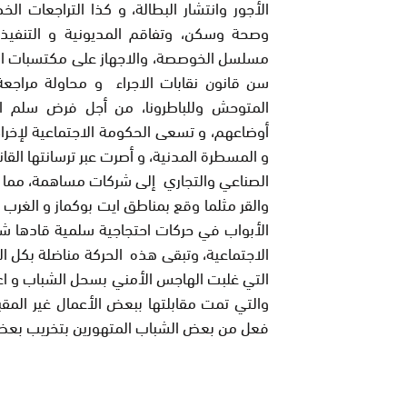
الأجور وانتشار البطالة، و كذا التراجعات ا
وصحة وسكن، وتفاقم المديونية و التنفيذ
مسلسل الخوصصة، والاجهاز على مكتسبات التقا
سن قانون نقابات الاجراء و محاولة مراجعة 
المتوحش وللباطرونا، من أجل فرض سلم اج
أوضاعهم، و تسعى الحكومة الاجتماعية لإخرا
و المسطرة المدنية، و أصرت عبر ترسانتها ال
الصناعي والتجاري إلى شركات مساهمة، مما ا
والقر مثلما وقع بمناطق ايت بوكماز و الغرب
الأبواب في حركات احتجاجية سلمية قادها شب
الاجتماعية، وتبقى هذه الحركة مناضلة بكل ا
التي غلبت الهاجس الأمني بسحل الشباب و اعت
والتي تمت مقابلتها ببعض الأعمال غير المقب
فعل من بعض الشباب المتهورين بتخريب بعض 