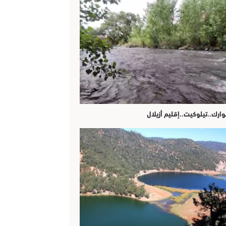
وارك..تيلوكيت..إقليم أزيلال