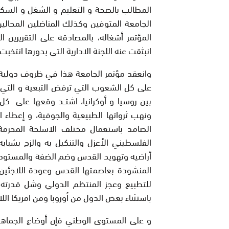
المطالب بالصحة و التعليم و الشغل و السكن
الجامعة المتوفين وكذلك المناضلين المحالين 
المؤتمر أشغاله، بالمصادقة على التقريرين 
انبثقت عنه اللجنة الادارية التي بدورها انتخب
وانعقد مؤتمر الجامعة هذا في ظروف دولية اس
على كل الشعوب التي ترفض التبعية و التي تس
بين روسيا و أوكرانيا، اشتــد وقعها على كل
ونهب ثرواتها الطبيعية والجوفية، و إعطاء 
الصامد باستعمال مختلف الاسلحة المحرمة
الفلسطيني الأعزل والتنكيل به والزج بشبا
أراضيه وتهويد القدس وضم الضفة والمستوطنات
المنشودة بعاصمتها القدس وعودة اللاجئين
للتطبيع وعجز المنتظم الدولي وشل قدرته
باستثناء بعض الدول من أوروبا ومن امريكا الل
و على المستوى الوطني فإن أوضاع الجماهي