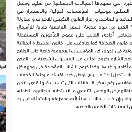
لخطيرة التي تشهدها المجالات الاجتماعية من تعليم وشغل
 المطلق لتوصيات المؤسسات الدولية، والاستمرار في
عد والتعاضد، و إقرار القانون التكبيلي للإضراب و محاولة
الكثير من بنود مدونة الشغل التراجعية حماية للرأسمال
تماعي أحادي الجانب على عموم المأجورين المستفحلة
ج قانون الصحافة كما صادقت على قانون المسطرة الجنائية
قانونية في تحويل كل المؤسسات العمومية خاصة ذات الطابع
جج الشارع بخروج المئات من المسيرات الشعبية في المدن
 و أكادير و غيرها، وكذا خروج الشباب المؤصدة في وجهه كل
امين
اب “جيل زيد” في ربع الوطن ضد الفساد و رداءة الخدمات
لمقاييس رغم بعض الانفلاتات التي تسببت فيها قوى الامن
قالهم عن الهاجس التنموي و الاستجابة لمطالبهم العادلة،
ولة وإن كانت حالات استثنائية ومعزولة والمتمثلة في رد
الممتلكات العامة والخاصة،