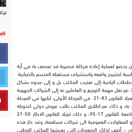
تيڭل
تاب
ذي يخضع لعملية إعادة هيكلة مصيرية قد تعصف به في أية
مناسبة لتشريح واقعه واستشراف مستقبله المتسم بالضبابية.
ططات الرامية إلى تفتيت المكتب بل و إلى محوه بشكل
عبر نقل مهمة التوزيع و العاملين به إلى الشركات الجهوية
متعددة الخدمات باثني عشرة جهة بالبلاد تفعيلا للقانون 83-21 في المرحلة الأولى، لتليها في المرحلة
فراد به، و ذلك عبر اطلاق المكتب طلب عروض دولي لتحويله
من مؤسسة عمومية إلى شركة مساهمة خاضعة للقانون 17-95، و ذلك تنزيلا للقانون الاطار 50-21
 المقاولات العمومية الى شركات مساهمة، وقد حاز هذه
ي -، أضف لذلك الصعوبات التي يعيشها المكتب الوطني