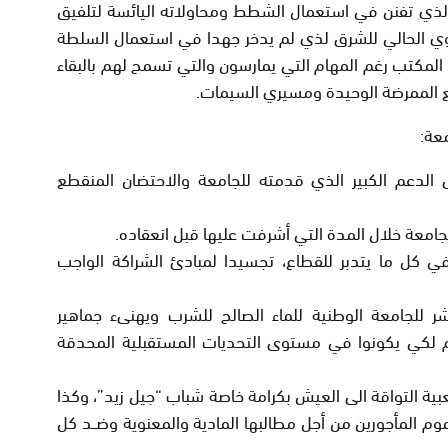
الذي تفنن في استعمال الشطط ومحاولاته اليائسة لتلفيق
جهوي الحالي للشرق لذي لم يدخر جهدا في استعمال السلطة
لمكتب رغم المهام التي يمارسون والتي تسمح لهم بالبقاء
 الممرضة الوحيدة ومسيري السيمات.
معة:
ى الدعم الكبير الذي قدمته للجامعة والاحتضان المنقطع
جامعة خلال المدة التي أشرفت عليها قبل انعقاده.
 كل ما يتدبر للقطاع، تجسيدا لمبادئ الشراكة الواجب
شر للجامعة الوطنية للماء الصالح للشرب ويهنىء جماهير
لكي يكونوا في مستوى التحديات المستقبلية المحدقة
ية التواقة الى العيش بكرامة خاصة شباب “جيل زيد”، وكذا
م المأجورين من أجل مطالبها المادية والمعنوية وضــد كل