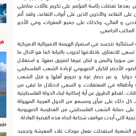
. بعدها تفضلت رئاسة المؤتمر على تكريم عائلات مناضلي
على التقاعد والآخرين الذين على أبواب التقاعد، ولقد أتم
الادبي و المالي، وكذلك على جميع المقررات، وفي الأخير
ت المكتب الجامعي.
في
تثنائية تتجسد في استمرار الهيمنة الامبريالية الامريكية
عى للانعتاق، باختلاقها لحروب بالنيابة كما هو الحال ما
 من سوريا واليمن و لبنان غيرها لتمزيق صفها، و استغلال
الضوء الأخضر للكيان الصهيوني لإبادة الشعب الفلسطيني
 دوليا و عبر حصار غزة و تجويع أهلها و قتل الشعب
به وأطفاله في المعتقلات، و السعي لاحتلال ما تبقى من
 ، لقطع الطريق عن أية إمكانية لبناء الدولة الفلسطينية
، كل ذلك على مرأى ومسمع من الدول العربية المهرولة
 على حماية الشعب الفلسطيني من الغطرسة الصهيونية
اتينية التي أبدت مواقف شجاعة اتجاه هذه القضية العادلة.
جزير
ر الشعبية استفحلت بفعل موجات غلاء المعيشة وتجميد