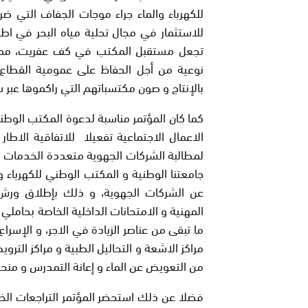
للكهرباء والماء جراء موجات الجفاف التي ضر
للاستثمار في مجال تحلية مياه البحر في اطا
تجعل مستقبل المكتب في كف عفريت، مما ين
نوعية من أجل الحفاظ على عمومية القطاع 
بالإنتاج و صون مكتسباتهم التي راكموها عبر
كما كان المؤتمر مناسبة لدعوة المكتب الوطن
الاعمال الاجتماعية تفعيلا للاتفاقية الاطا
لمطالبة الشركات الجهوية متعددة الخدمات بال
جامعتنا الوطنية و المكتب الوطني للكهرباء 
عن الشركات الجهوية، و ذلك بإطلاق ورش الا
المهنية و الامتحانات الداخلية الخاصة بحاملي
ما تبقى من عناصر الزيادة في الاجر، و الإسر
مراكز الاشعة و التحاليل الطبية و مراكز التر
من التعويض عن الماء و إعانة التمدرس و منح
فضلا عن ذلك استحضر المؤتمر التراجعات الخط