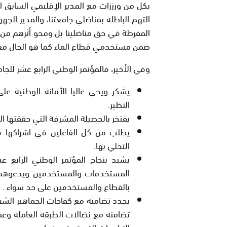
بكل من ورززات مع المدير الإقليمي السابق 
التهم الباطلة بمناضلي جامعتنا، والمدير ال
المفرطة في حق مناضلينا بل ومحو أثرهم من ا
ضمن مستخدمي قطاع الماء كما هو الحال مع
وفي الأخير، فالمؤتمر الوطني الرابع عشر للجا
يشكر ويحي عاليا الأمانة الوطنية عل
النظير.
يفتخر بالحصيلة المشرفة التي حققتها ال
يطلب من كل الفاعلين في اشراكها في
التحلي بها.
يشيد بنجاح المؤتمر الوطني الرابع ع
المستخدمات والمستخدمين ويدعوهم 
بالقطاع والمستخدمين على حد سواء .
يجدد تضامنه مع كفاحات الجماهير الشعب
تضامنه مع نضالات الطبقة العاملة وعمو
التراجعات التي تستهدفها.