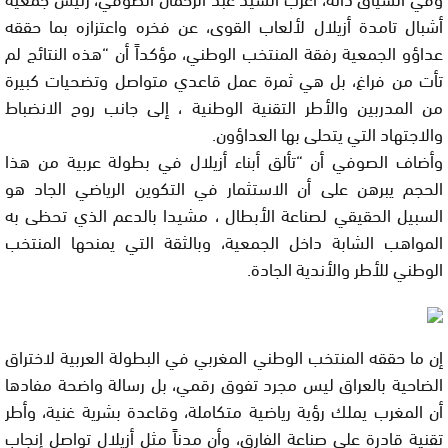
أشبال تامدة أزيلال لألعاب القوى، عن فخره واعتزازه بما حققه
عداؤو الجمعية رفقة المنتخب الوطني، مؤكداً أن “هذه النتائج لم
تأت من فراغ، بل هي ثمرة عمل قاعدي متواصل وتضحيات كبيرة
من المدربين والأطر التقنية الوطنية ، إلى جانب روح الانضباط
والاجتهاد التي يتحلى بها العداؤون.
وأضاف الصوفي أن “تألق أبناء أزيلال في بطولة عربية من هذا
الحجم يبرهن على أن الاستثمار في التكوين الرياضي الجاد هو
السبيل الحقيقي لصناعة الأبطال ، مشيدا بالدعم الذي تحظى به
المواهب الشابة داخل الجمعية، وبالثقة التي يمنحها المنتخب
الوطني للأطر والأندية الجادة.
إن ما حققه المنتخب الوطني المغربي في البطولة العربية لاختراق
الضاحية بالعراق ليس مجرد تفوق رقمي، بل رسالة واضحة مفادها
أن المغرب يملك رؤية رياضية متكاملة، وقاعدة بشرية غنية، وأطر
تقنية قادرة على صناعة الفارق، وأن مدناً مثل أزيلال تواصل إنجاب