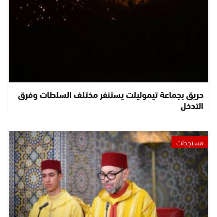
حريق بجماعة تيموليلت يستنفر مختلف السلطات وفرق
التدخل
مستجدات