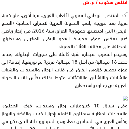
اطلس سكوب / ع. ش
أكد المنتخب الوطني المغربي لألعاب القوى، مرة أخرى، علو كعبه
عربيا، بعد تتويجه بلقب البطولة العربية لاختراق الضاحية (العدو
الريفي) التي احتضنتها جمهورية العراق سنة 2026، في إنجاز رياضي
كبير يعكس عمق مدرسة العدو الريفي المغربي وسيطرتها
المطلقة على مختلف الفئات العمرية.
وسيطر المغرب سيطرة شبه كاملة على مجريات البطولة، بعدما
حصد 16 ميدالية من أصل 18 ميدالية فردية تم توزيعها، إضافة إلى
فوزه بجميع كؤوس الفرق في فئات الرجال والسيدات والشباب
والشابات والناشئين والناشئات، متوجا بذلك بكأس لقب البطولة
العربية عن جدارة واستحقاق.
وفي سباق 10 كيلومترات رجال وسيدات، فرض العداءون
والعداءات المغاربة هيمنتهم الكاملة بإحراز الذهب والفضة والبرونز
وكأس الفرق في السباقين معا، وهو السيناريو ذاته الذي تكرر في
معظم السباقات الأخرى، بما فيها فئات أقل من 20 سنة وأقل من