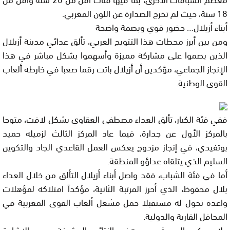
18 سنة، حيث لم تخرج الصدارة عن اللون المغربي.
أبناء أزيلال… حضور قوي وبصمة واضحة
ومن بين أبرز محطات هذا التتويج العربي، تألق عدائي مدينة أزيلال
الذين بصموا على مشاركة مميزة وأسهموا بشكل مباشر في هذا
الإنجاز الجماعي، مؤكدين أن أزيلال باتت رقما صعبا في خارطة ألعاب
القوى الوطنية.
ففي فئة الكبار، تألق العداء مصطفى العقاوي بشكل لافت، متوجا
بالمركز الأول عن جدارة، فيما عاد المركز الثالث لزميله حميد
بوتفيدي، في إنجاز مزدوج يعكس العمل القاعدي الجاد والتكوين
السليم الذي يتلقاه عداؤو المنطقة.
أما في فئة الشباب، فقد واصل أبناء أزيلال التألق من خلال العداء
بلال محفوظ، الذي أحرز المرتبة الثانية، مؤكداً امتلاكه لمؤهلات
واعدة تخول له مستقبلا حمل مشعل ألعاب القوى المغربية في
المحافل القارية والدولية.
ولا يمكن الحديث عن هذه النتائج المشرفة دون الإشادة