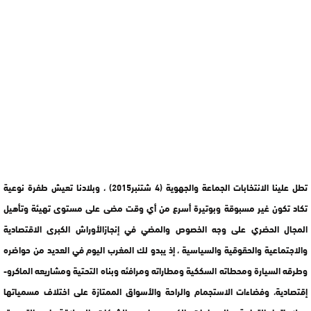
تطل علينا الانتخابات الجماعة والجهوية (4 شتنبر2015) ، وبلادنا تعيش طفرة نوعية
تكاد تكون غير مسبوقة وبوتيرة أسرع من أي وقت مضى على مستوى تهيئة وتأهيل
المجال الحضري على وجه الخصوص والمضي في إنجازالأوراش الكبرى الاقتصادية
والاجتماعية والحقوقية والسياسية ، إذ يبدو لك المغرب اليوم في العديد من حواضره
وطرقه السيارة ومحطاته السككية ومطاراته ومرافئه وبناه التحتية ومشاريعه الماكرو-
إقتصادية، وفضاءات الاستجمام والراحة والأسواق الممتازة على اختلاف مسمياتها