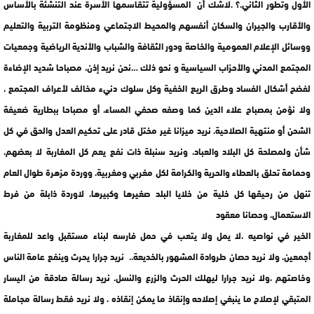
الأول وتطور الثاني.؟ .لاشك أن المسؤولية تتقاسمها الأسرة عند التنشئة بالأساس
والأقارب والجيران والسكان أنفسهم والمحيط الاجتماعي ومنظومة التربية والتعليم
ووسائل الإعلام العمومية والخاصة ودور الثقافة والشباب والأندية الرياضية وجمعيات
المجتمع المدني والأحزاب السياسية و نحو ذلك …نحن نريد إذن، مصباحا شديد الإضاءة
لفضح أشكال الفساد وطرق الريع الخفية وكل سلوك دنيء مخالف لأعراف المجتمع ،
ولا نؤمن بمصباح علاء الدين كما وصفه صحفي المساء، أو مصباحا ببطارية ضعيفة
الشحن أو منتهية الصلاحية. نريد ميزانا غير مختل قادر على تحكيم العدل والحق في كل
شأن ولمصلحة كل البلاد والعباد، ونريد سنبلة ذات نفع يعم كل المغاربة لا بعضهم،
وحمامة تحلق بالعطاء والحرية والكرامة لكل مغربي ومغربية، ووردة مزهرة طوال العام
تنهل من رحيقها كل خلية من خلايا البلد صغيرها وكبيرها، لاوردة ذابلة من فرط
الاستعمال، وحصانا معقود
الخير في نواصيه ،لا يمل ولا يتعب في حمل فارسه لبناء مستقبل واعد للمغاربة
أجمعين، ولا نريد حصان طروادة المشهور بالخديعة.. نريد جرارا يحرث وينفع عامة الناس
وخاصتهم ،ولا نريد جرارا ليهلك الحرث والزرع والنسل. نريد رسالة صادقة من اليسار
المتبقي لإصلاح ما ينبغي إصلاحه وإنقاذ ما يمكن إنقاذه ، ولا نريد فقط رسالة مجاملة