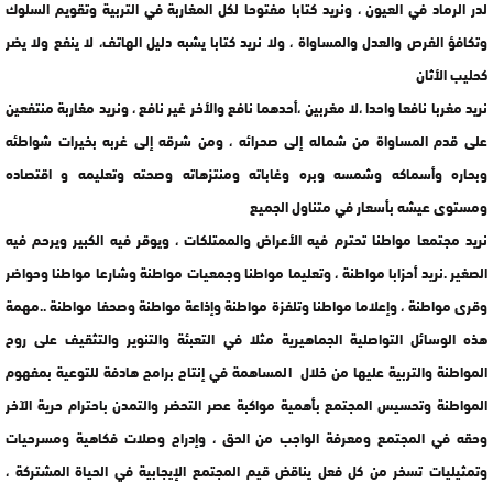
لدر الرماد في العيون ، ونريد كتابا مفتوحا لكل المغاربة في التربية وتقويم السلوك
وتكافؤ الفرص والعدل والمساواة ، ولا نريد كتابا يشبه دليل الهاتف، لا ينفع ولا يضر
كحليب الأثان
نريد مغربا نافعا واحدا ،لا مغربين ،أحدهما نافع والأخر غير نافع ، ونريد مغاربة منتفعين
على قدم المساواة من شماله إلى صحرائه ، ومن شرقه إلى غربه بخيرات شواطئه
وبحاره وأسماكه وشمسه وبره وغاباته ومنتزهاته وصحته وتعليمه و اقتصاده
ومستوى عيشه بأسعار في متناول الجميع
نريد مجتمعا مواطنا تحترم فيه الأعراض والممتلكات ، ويوقر فيه الكبير ويرحم فيه
الصغير .نريد أحزابا مواطنة ، وتعليما مواطنا وجمعيات مواطنة وشارعا مواطنا وحواضر
وقرى مواطنة ، وإعلاما مواطنا وتلفزة مواطنة وإذاعة مواطنة وصحفا مواطنة ..مهمة
هذه الوسائل التواصلية الجماهيرية مثلا في التعبئة والتنوير والتثقيف على روح
المواطنة والتربية عليها من خلال المساهمة في إنتاج برامج هادفة للتوعية بمفهوم
المواطنة وتحسيس المجتمع بأهمية مواكبة عصر التحضر والتمدن باحترام حرية الآخر
وحقه في المجتمع ومعرفة الواجب من الحق ، وإدراج وصلات فكاهية ومسرحيات
وتمثيليات تسخر من كل فعل يناقض قيم المجتمع الإيجابية في الحياة المشتركة ،