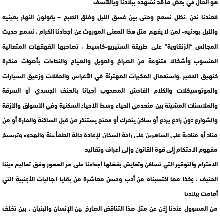
هو الحال في بعض ما قد نشهده ببلادنا وياللأسف
فعندنا نحن ،نظل نسمع وحتى بين غسق الليل وفلق الصبح – يقولون النهار بعينيه
والليل بودنيه- لمن لا يفهم مثل هذا المعنى الموروث عن أجدادنا الكرام ، نسمع حديث
المجالس “الزنقاوية” على طريقة الستيريو-كاسيط ، تصاحبها القهقهات المتعالية
المنسوب وأشكالا متنوعة من الصراخ والعويل والصياح والنداءات بأصوات منكرة
كنهيق الحمير ،واستعمال المكبرات المهترئة في الأعراس والحفلات وزعيق السيارات
والموتوسيكلات والكلام الفاحش المصحوب أحيانا بالعنف الجسدي أو السرقة
والملاسنات المشينة بين منعدمي الحياء وسط الأحياء السكنية وفي الأسواق والأزقة
والشوارع دون رادع يردع أو ساكن يتحرك أو محتج يستنكر من قبل الساكنة والمارة أو من
مناد أو منادية على الساهرين على راحة السكان لإعادة حالة الطمأنينة والهدوء وترسيخ
مفهوم الاحتكام إلى قوة القانون وإلى أعراف وتقاليد
الاحترام والتوقير التي تساكن وتعايش بفضلها أجدادنا على مر العصور وفق تعاليم ديننا
الحنيف ، وكذا مما اكتسبناه من أدب وحسن معاشرة من بقايا الجاليات الأجنبية التي
أقامت ببلادنا
من المسؤول عندنا إذن عن مثل هذا التناقض الصارخ بين الإنسان والبنيان ، بين تخلف