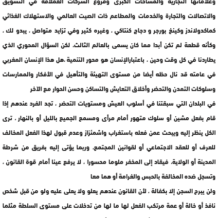
وعلاماتها التجارية والمساحات الكبرى وفروع الشركات العملاقة في التسويق
والاتصالات والتجارة والخدمات والمطاعم ذات الصيت العالمي والاستهلاك الغذائي
كماكدولاندز وكينغ بورجر و دجاج كنتاكي ، وغيره كثير وفي تزايد متواصل ، يبدو لك ،
وكأنه قطعة لم تكن أبدا مما كان يسمى بالعالم الثالث، لكن السؤال المحوري الذي
يطاردنا في كل وقت وحين ، باعتبارالإنسان هو محور التنمية ،هل هذا الإنسان المغربي
في عامته قد نال حظه أيضا من مستوى التهيئة والتأهيل في الأفكار والممارسات
وسلوكات التمدن والتحضر وأخلاق التعايش والتساكن وحسن الحوار مع الآخر
في البلدان التي سبقتنا في أسلوب العيش ومستويات التحضر ، تجد الفرد عندهم إذا
قام بفعل مشين أو سلوك متهور أمام مرأى ومسمع الجميع بالليل أو بالنهار ، ترى
الكل ينظر إليه ويبحث عمن فعله باستغراب واشمئزاز وعدم قبول لهذا الفعل المخالف
للعرف أو للعقد الاجتماعي أو لقوانين المجتمع، وربما يؤتى إليه بفريق من شرطة
المدينة أو الولاية، فيقاد إلى المخفر ملوما محسورا ، لا يرفع عينا أمام قوة القانون ،
وتسجل ضده المخالفة بالحبس والغرامة أو هما معا
ولن يبرح السجن إلا بكفالة ، لأن القانون عندهم يعلو ولا يعلى عليه ولو من قبل شخص
نافذ أو خالة أو عمة مرتكب الفعل لها ما لها من تدخلات على مستوى السلطة مثلما