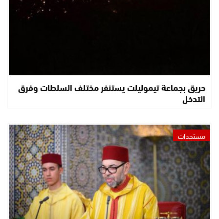
حريق بجماعة تيموليلت يستنفر مختلف السلطات وفرق
التدخل
مستجدات