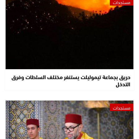
مستجدات
حريق بجماعة تيموليلت يستنفر مختلف السلطات وفرق
التدخل
مستجدات