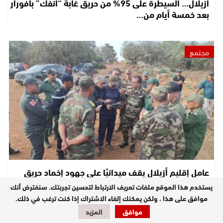
أزيلال… السيطرة على 95% من حريق غابة “أنفك” بأفورار
بعد خمسة أيام من…
مجتمع
عامل إقليم أزيلال يقف ميدانيًا على جهود إخماد حريق
غابة “أنفك” ويثمّن تضحيات…
يستخدم هذا الموقع ملفات تعريف الارتباط لتحسين تجربتك. سنفترض أنك
موافق على هذا ، ولكن يمكنك إلغاء الاشتراك إذا كنت ترغب في ذلك.
موافق
المزيد