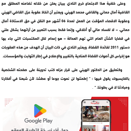
وعلى خلفية هذا الاجتماع خرج النادي ببيان يعلن من خلاله تضامنه المطلق مع
القاضية أمال حماني والقاضي محمد الهيني. ويعتبر أن اتخاذ عقوبة عزل القاضي الهيني
وعقوبة الاقصاء المؤقت عن العمل لمدة 06 أشهر مع النقل في حق الاستاذة أمال
حماني، – لا لفساد مالي أو أخلاقي، وإنما فقط بسبب التعبير عن آرائهما بشكل علني
في قضايا الشأن العام التي تهم العدالة – هو إعدام لكل المكتسبات التي جاء بها
دستور 2011 لفائدة القضاة، ويعتبر النادي في ذات البيان أن الهدف من هذه العقوبات
هو إخراس كل أصوات القضاة المنادية بالتغيير والإصلاح في إطار الثوابت والمؤسسات.
وكتعليق من الدكتور الهيني على قرار عزله كتب تدوينة على صفحته الشخصية
بالفايسبوك يقول فيها : ” إطمئنوا لن نموت جوعا أو عطشا، لأن شبعنا في أفكارنا
.
ومبادئنا لا في بطوننا. “