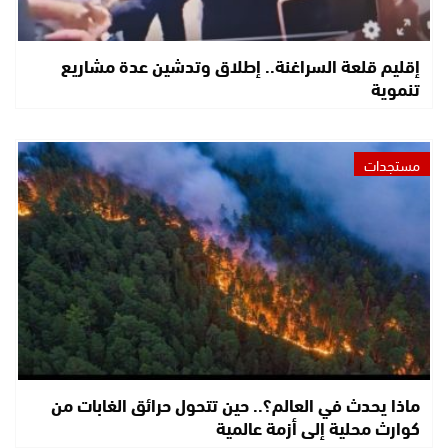
إقليم قلعة السراغنة.. إطلاق وتدشين عدة مشاريع
تنموية
مستجدات
ماذا يحدث في العالم؟.. حين تتحول حرائق الغابات من
كوارث محلية إلى أزمة عالمية