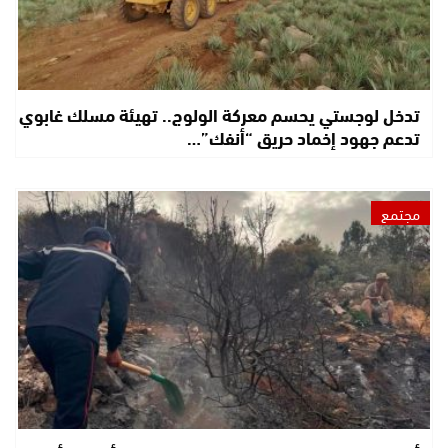
تدخل لوجستي يحسم معركة الولوج.. تهيئة مسلك غابوي
تدعم جهود إخماد حريق “أنفك”…
مجتمع