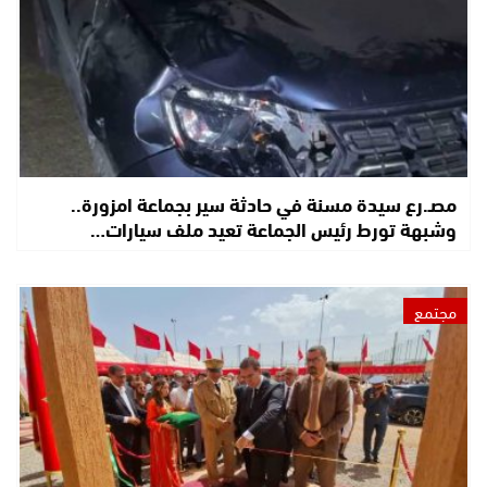
مصـ.رع سيدة مسنة في حادثة سير بجماعة امزورة..
وشبهة تورط رئيس الجماعة تعيد ملف سيارات…
مجتمع