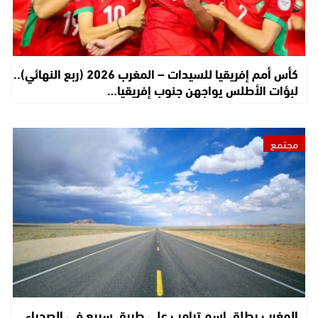
كأس أمم إفريقيا للسيدات – المغرب 2026 (ربع النهائي)..
لبؤات الأطلس يواجهن جنوب إفريقيا…
مجتمع
المغرب يطلق اسم ترامب على طريق سريع في الصحراء