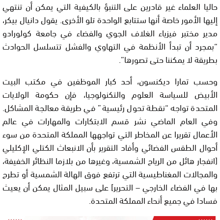
حاليا العلماء غير قادرين على التنبؤ بالكيفية التي يمكن أن تنتهي
إليها الأمور خاصة أنها ستتابع الواحدة تلو الأخرى. يقول دانيال بيكر،
مدير مختبر فيزياء الغلاف الجوي والفضاء في جامعة كولورادو
“بمجرد أن تبدأ الأنظمة في التهاوي والفشل تتسلسل الحوادث
بطريقة لا يمكننا حتى تصورها”.
وحسب تمارا ديكنسون، أحد كبار الموظفين في مكتب البيت
الأبيض للسياسة العلوم والتكنولوجيا، فإن حكومة الولايات
المتحدة تواجه “نقطة تحول رئيسية” في طريقة معالجة المشاكل.
وفي العام الماضي نشر قسم الابتكارات والمهارات في عالم
الأعمال تقريرا عن المخاطر التي تواجهها المملكة المتحدة من سوء
أحوال الطقس الفضائي وأفاد التقرير بأن الانبعاث الكتلي الإكليلي
[انفجار هائل من الرياح الشمسية، وغيرها من بلازما النظائر الخفيفة،
والمجالات المغناطيسية التي ترتفع فوق الهالة الشمسية أو تطرح
بها في الفضاء الخارجي – التحرير] على سبيل المثال يمكن أن يعيث
فسادا في جميع أنحاء المملكة المتحدة.