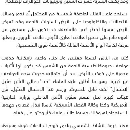
وقد يكلف البشرية عشرات السنين وتريليونات الدولارات لإصلاحه.
يستعد علماء الفلك لعاصفة شمسية من المحتمل أن تدمر وسائل
الاتصالات والتكنولوجيا على الأرض لسنوات قادمة وقد تعرض
الأرض نفسها لخطر كبير. فالعاصفة قد تكون على مستوى من
القوة قادر على تدمير الغلاف الغازي للأرض، غلاف الأوزون، وجعلها
عرضة لكافة أنواع الأشعة القاتلة كالأشعة فوق البنفسجية.
كثير من الناس ليسوا معنيين ولا حتى واعين بإمكانية حدوث
عواصف جيومغناطيسية قادمة من الشمس قد يكون لها تأثيرات
مدمرة على كوكب الأرض. بيد أن احتمالية حدوث هذه العواصف
غير كبيرة، وهو ما أطلق عليه العلماء “حدث عالي التأثير ضئيل
الاحتمال” لكنه قابل للحدوث. ورغم هذا الاحتمال الضئيل، فإن
هيئات كبيرة مثل قسم شئون الأمن الداخلي بوزارة الخارجية
الأمريكية وكذا وكالة الفضاء الأمريكية (ناسا) تبذل قصارى جهدها
للاستعداد له، وذلك حسبما طالب علماء كثر وحثوا على فعله.
فعند ذروة النشاط الشمسي ولدى خروج اندلاعات قوية وسريعة