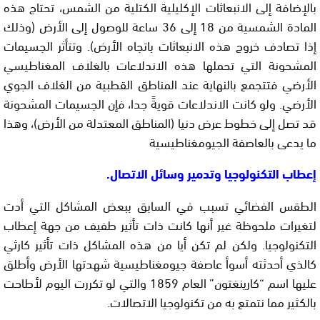
بالإضافة إلى الانبعاثات الإكليلية الكتلية من الشمس، تحتاج هذه
المادة الشمسية من 18 إلى 36 ساعة للوصول إلى الأرض (وذلك
إذا تصادف خروج هذه الانبعاثات باتجاه الأرض). وتتأثر الجسيمات
المشحونة التي تحملها هذه الاندلاعات بالغلاف المغناطيسي
الأرضي فتتجمع بالنهاية عند المناطق القطبية من الغلاف الجوي
الأرضي. ولو كانت الاندلاعات قويةً جدا، فإن الجسيمات المشحونة
قد تصل إلى خطوط عرض دنيا (المناطق المعتدلة من الأرض)، وهذا
ما يدعى بالعاصفة الجيومغناطيسية
إعطاب التكنولوجيا وتدمير وسائل الاتصال.
الطقس الفضائي تسبب في السابق ببعض المشاكل التي أدت
لتغيرات ملحوظة غير أنها كانت ذات تأثير طفيف من جهة إعطاب
التكنولوجيا. ولكن لم تكن أيا من هذه المشاكل ذات تأثير كارثي
كالذي أحدثته أسوأ عاصفة جيومغناطيسية شهدتها الأرض وأطلق
عليها اسم “كارينغتون” العام 1859 والتي لو تكررت اليوم لأطاحت
بالكثير مما نتمتع به من تكنولوجيا الاتصالات.