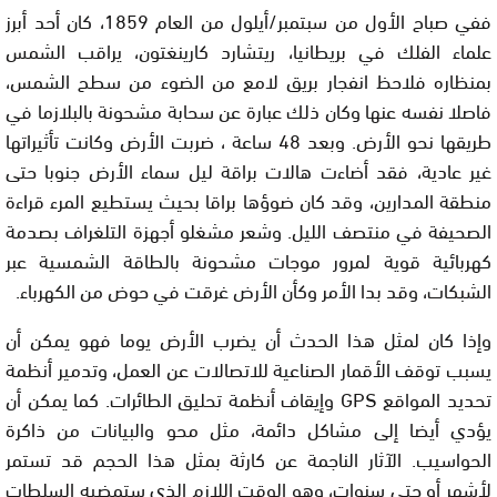
ففي صباح الأول من سبتمبر/أيلول من العام 1859، كان أحد أبرز
علماء الفلك في بريطانيا، ريتشارد كارينغتون، يراقب الشمس
بمنظاره فلاحظ انفجار بريق لامع من الضوء من سطح الشمس،
فاصلا نفسه عنها وكان ذلك عبارة عن سحابة مشحونة بالبلازما في
طريقها نحو الأرض. وبعد 48 ساعة ، ضربت الأرض وكانت تأثيراتها
غير عادية، فقد أضاءت هالات براقة ليل سماء الأرض جنوبا حتى
منطقة المدارين، وقد كان ضوؤها براقا بحيث يستطيع المرء قراءة
الصحيفة في منتصف الليل. وشعر مشغلو أجهزة التلغراف بصدمة
كهربائية قوية لمرور موجات مشحونة بالطاقة الشمسية عبر
الشبكات، وقد بدا الأمر وكأن الأرض غرقت في حوض من الكهرباء.
وإذا كان لمثل هذا الحدث أن يضرب الأرض يوما فهو يمكن أن
يسبب توقف الأقمار الصناعية للاتصالات عن العمل، وتدمير أنظمة
تحديد المواقع GPS وإيقاف أنظمة تحليق الطائرات. كما يمكن أن
يؤدي أيضا إلى مشاكل دائمة، مثل محو والبيانات من ذاكرة
الحواسيب. الآثار الناجمة عن كارثة بمثل هذا الحجم قد تستمر
لأشهر أو حتى سنوات، وهو الوقت اللازم الذي ستمضيه السلطات