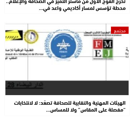
تخرج الفوج الأول من ماستر التميز في الصحافة والإعلام..
محطة تؤسس لمسار أكاديمي واعد في…
مجتمع
الهيئات المهنية والنقابية للصحافة تصعّد: لا لانتخابات
“مفصلة على المقاس” ولا للمساس…