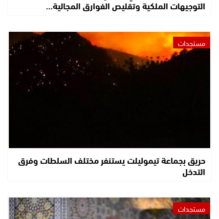
التوجيهات الملكية وتقليص الفوارق المجالية…
مستجدات
حريق بجماعة تيموليلت يستنفر مختلف السلطات وفرق
التدخل
مستجدات