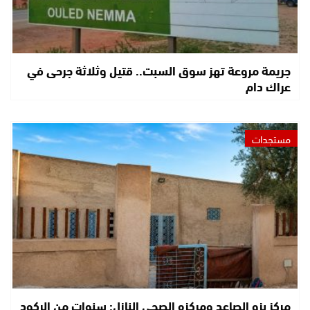
جريمة مروعة تهز سوق السبت.. قتيل وثلاثة جرحى في
عراك دام
مستجدات
مركز بزو الصاعد ومركزه الصحي النازل: سنوات من الركود