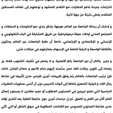
اختراعات جديدة تدفع الحضارات نحو التقدم المنشود و توصلهم إلى ضفاف المستقبل
المتقدم بخطى حثيثة من جهة ثانية.
و لاشك أن رسالة الجامعة عبر العالم موجهة بشكل جدي نحو الحكومات و السلطات و
المجتمع المدني لإذكاء صبغة ديموقراطية عن طريق المشاركة في البناء التكنولوجي و
الإنساني و الإقتصادي و الإجتماعي, خاصة أن طلبة الجامعات عبر العالم يمتازون
بالثقافة الواسعة و الرغبة الملحة في الإسهام بمعارفهم في مجالات شتى.
و جدير بالذكر أن دور الجامعة بالغ الأهمية, و لا ينحصر في تثقيف الشعوب فقط, بل
يتعداه إلى تكوين رجالات الغد ممن ستُسند إليهم زمام الأمور و مصائر البلدان, لذلك
فإن ترتيب الجامعات بالعالم يتم وفق تقييمات تُجرى لقياس مدى تأثيرها في صناعة
رجال الغد, و كيفية التحصيل إضافة إلى أدوات التدريس دون أن أنسى محتويات المقررات
الدراسية التي تصنع خريجين في المستوى المطلوب أو مجرد مقلدين لا يحسنون إعمال
الفكر أكثر من القص و اللصق, ثم إن دراسات تُجرى حول متابعة الطلبة بعد التخرج تؤكد
مدى ملائمة المحتوى المدروس مع الكفاءات المطلوبة في سوق الشغل أو التي تأتي