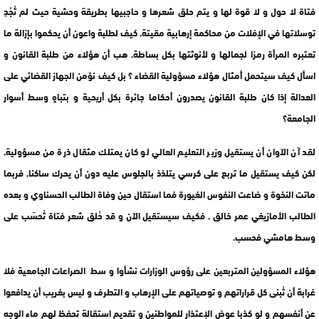
فتاة لا حول و لا قوة لها و يتم حلق شعرها و حاجبيها بطريقة وحشية حيث لم تُجْدِ
توسلاتها في الإفلات من محاكمة إرهابية مقيتة, كيف لطلبة واعون أن يحكموا بإزالة ما
تعتبره المرأة رمزا لجمالها و لأنوثتها بكل بساطة, هب أن هؤلاء من طلبة القانون و
اسأل كيف سيتحمل أمثال هؤلاء مسؤولية القضاء ؟ بل كيف نؤمن الجهاز القضائي على
العدالة إذا كان طلبة القانون يصدرون أحكاما جائرة بكل أريحية و بتباهٍ وسط أسوار
الجامعة؟
لقد آن الآوان أن يستقيل وزير التعليم العالي لو كان يمتلك مثقال ذرة من مسؤولية,
لكن كيف يستقيل ما تربع على كرسي يتلذذ بالجلوس عليه دون أن يحرك ساكنا, فربما
ماتت النخوة و ضاعت النفوس الغيورة فما استقال حين وفاة الطالب الحسناوي و بعده
الطالب الأمازيغي عمر خالق , فكيف سيستقيل الآن و قد حُلق شعر فتاة تُحسَب على
وسط هامشي فحسب.
هؤلاء المسؤولين المتربعين على رؤوس الوزارات نشأوا و سط الصراعات الجامعية فلا
غرابة أن تُبنى كل قراراتهم و توصياتهم على الإرهاب و التطرف و ليس بغريب أن يدافعوا
عن أنفسهم و لو كذبا عوض الإعتذار للمواطنين و تقديم استقالة تحفظ لهم ماء الوجه