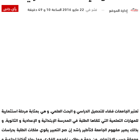
رأي خاص
نشر في
22 مايو 2016 الساعة 10 و 49 دقيقة
إدارة الموقع
تعتبر الجامعات فضاء للتحصيل الدراسي و البحث العلمي, و هي بمثابة مرحلة استثمارية
للمهارات التعلمية التي تلقاها الطلبة في المدرسة الإبتدائية و الإعدادية و الثانوية, و
بذلك يصير مفهوم الجامعة كتأطير راشد إن صح التعبير يقوي ملكات الطلبة بدراسات
معمقة حسب الإختصاص من جهة و يواكب نضجهم الفكري مما يولد أفكارا إبداعية و