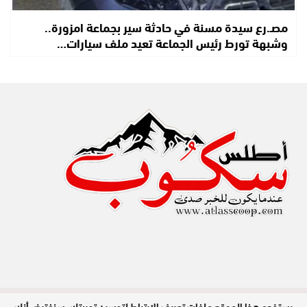
مصـ.رع سيدة مسنة في حادثة سير بجماعة امزورة..
وشبهة تورط رئيس الجماعة تعيد ملف سيارات…
يستخدم هذا الموقع ملفات تعريف الارتباط لتحسين تجربتك. سنفترض أنك