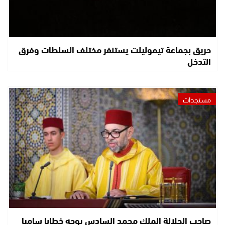
حريق بجماعة تيموليلت يستنفر مختلف السلطات وفرق
التدخل
مستجدات
صاحب الجلالة الملك محمد السادس يوجه خطابا ساميا