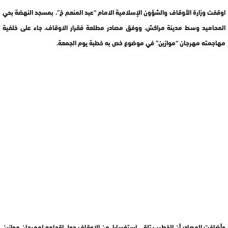
اوقفت وزارة الأوقاف والشؤون الإسلامية الامام “عبد المنعم خ”، بمسجد النهضة بحي
المحاميد وسط مدينة مراكش، ووفق مصادر مطلعة فقرار الاوقاف، جاء على خلفية
مهاجمته مهرجان “موازين” في موضوع خص به خطبة يوم الجمعة.
وأضافت المصادر أن الخطيب تلقى استفسارا من الاوقاف حول اقحامه لمهرجان موازين