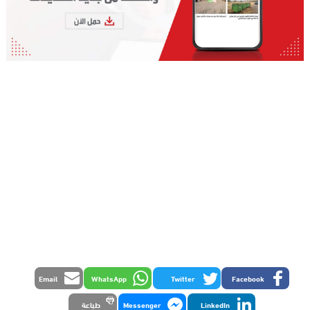
Email
WhatsApp
Twitter
Facebook
LinkedIn
Messenger
طباعة