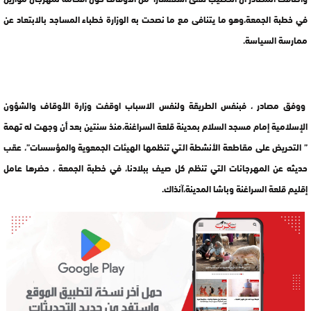
في خطبة الجمعة،وهو ما يتنافى مع ما نصحت به الوزارة خطباء المساجد بالابتعاد عن
ممارسة السياسة.
ووفق مصادر ، فبنفس الطريقة ولنفس الاسباب اوقفت وزارة الأوقاف والشؤون
الإسلامية إمام مسجد السلام بمدينة قلعة السراغنة،منذ سنتين بعد أن وجهت له تهمة
” التحريض على مقاطعة الأنشطة التي تنظمها الهيئات الجمعوية والمؤسسات”، عقب
حديثه عن المهرجانات التي تنظم كل صيف ببلادنا، في خطبة الجمعة ، حضرها عامل
إقليم قلعة السراغنة وباشا المدينة،آنذاك.