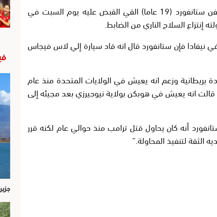
ووفقا لشرطة لاس فيجاس فإن مايكل ستيفن ستانفورد (19 عاما) القي القبض عليه يوم السبت في
 إنتزاع السلاح الناري من الضابط.
ي نيفادا فإن ستانفورد قال انه قاد سيارة إلي لاس فيجاس
في
ة بريطانية وزعم انه يعيش في الولايات المتحدة منذ عام
 قالت انه يعيش في هوبكن بولاية نيوجيرزي بعد مجيئه إلى
نفورد أنه كان يحاول قتل ترامب منذ حوالي عام لكنه قرر
يه الثقة لتنفيذ المحاولة.”
جزير