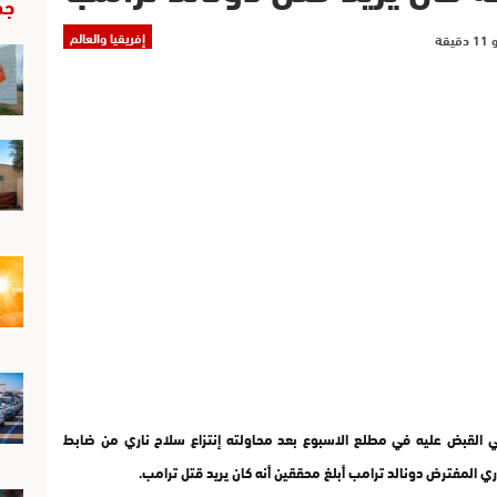
جد
إفريقيا والعالم
لقي القبض عليه في مطلع الاسبوع بعد محاولته إنتزاع سلاح ناري من ضابط
المفترض دونالد ترامب أبلغ محققين أنه كان يريد قتل ترامب.