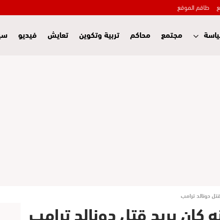
ع
طاقم الموقع
اسة
مجتمع
محاكم
تربية وتكوين
تعايش
فيديو
سي
قتل دونالد ترامب
 كان يريد قتل دونالد ترامب