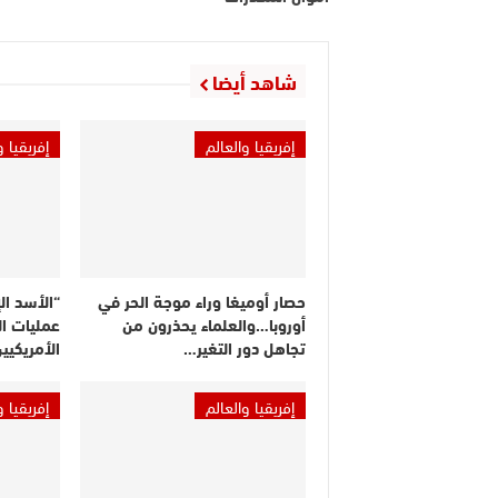
شاهد أيضا
إفريقيا والعالم
إفريقيا و
حصار أوميغا وراء موجة الحر في
أوروبا…والعلماء يحذرون من
عمليات ال
تجاهل دور التغير…
الأمريكيي
إفريقيا والعالم
إفريقيا و