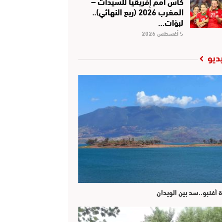
كأس أمم إفريقيا للسيدات –
المغرب 2026 (ربع النهائي)..
لبؤات…
5 أغسطس 2026
ديو
ة أغنبو..سد بين الويدان