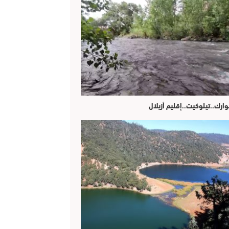
وارك..تيلوكيت..إقليم أزيلال