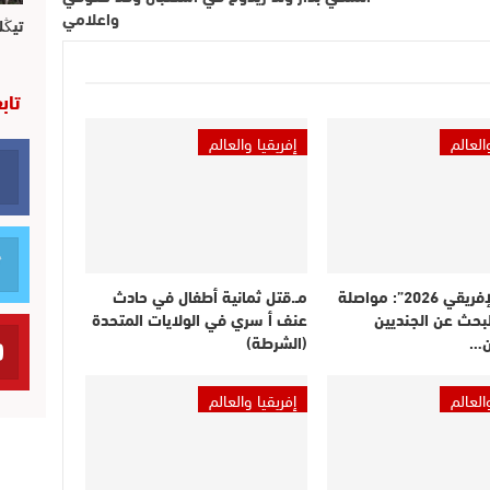
واعلامي
تيڭل
تاب
العالم
إفريقيا والعالم
“الأسد الإفريقي 2026”: مواصلة
مـ.قتل ثمانية أطفال في حادث
بحث عن الجنديين
عنف أ سري في الولايات المتحدة
ن…
(الشرطة)
العالم
إفريقيا والعالم