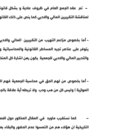
‎ – تم عقد الجمع العام في ظروف عادية و بشكل قانوني
لمناقشة التقريرين المالي والادبي كما ينص على ذلك القان
‎- أما بخصوص مزاعم التهرب من التقريرين المالي والا
يتوفر على عناصر تجيد المساطر القانونية والمحاسباتية و
والتدبير المالي والادبي للجمعية يكون رهن اشارة كل المنخ
‎- أما بخصوص من لهم الحق في محاسبة الجمعية فهم المس
الموازية ) وليس كل من هب ودب ولا تربطه أية علاقة بالج
– كما نستغرب ماورد في المقال المذكور حول اقصاء ب
التاريخية ان هؤلاء هم من التمسوا عدم الحضور والبقاء