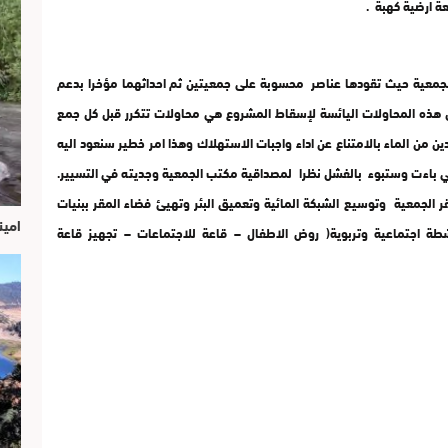
ة ارضية كهبة .
الجمعية حيث تقودها عناصر محسوبة على جمعيتين ثم احداثهما مؤخرا بدعم
هذه المحاولات اليائسة لإسقاط المشروع هي محاولات تتكرر قبل كل جمع
من الماء بالامتناع عن اداء واجبات الاستهلاك وهذا امر خطير سنعود اليه
تي باءت وستبوء بالفشل نظرا لمصداقية مكتب الجمعية وجديته في التسيير.
 الجمعية وتوسيع الشبكة المائية وتعميق البئر وتهيئ فضاء المقر ببنيات
امين
طة اجتماعية وتربوية( روض الاطفال – قاعة للاجتماعات – تجهيز قاعة