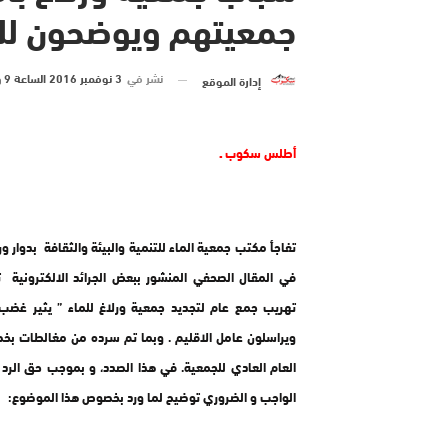
جمعيتهم ويوضحون للر
نشر في
3 نوفمبر 2016 الساعة 9 و 00 دقيقة
إدارة الموقع
أطلس سكوب ـ
تفاجأ مكتب جمعية الماء للتنمية والبيئة والثقافة بدوار ور
في المقال الصحفي المنشور ببعض الجرائد الالكترونية 
تهريب جمع عام لتجديد جمعية ورلاغ للماء ” يثير غضب
ويراسلون عامل الاقليم . وبما تم سرده من مغالطات ب
العام العادي للجمعية. في هذا الصدد، و بموجب حق الرد 
الواجب و الضروري توضيح لما ورد بخصوص هذا الموضوع: