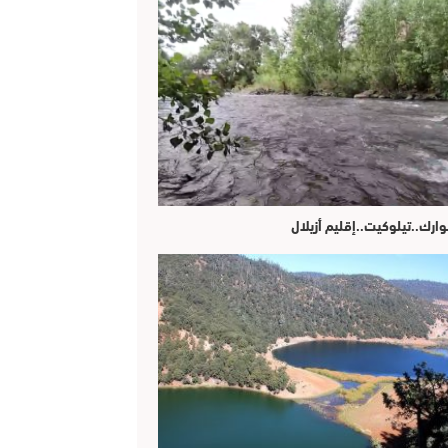
وارك..تيلوكيت..إقليم أزيلال