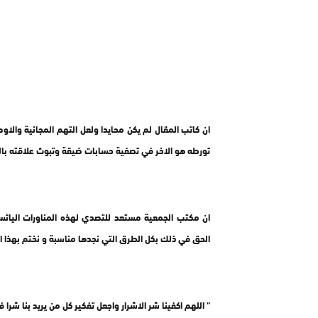
ان كاتب المقال لم يكن محايدا ولعل التهم المجانية والا
تورطه هو الاخر في تصفية حسابات ضيقة وتبوث علاقته بالج
ان مكتب الجمعية مستعد للتصدي لهذه المناورات اليائس
الحق في ذلك بكل الطرق التي نجدها مناسبة و نختم بهذا ال
” اللهم اكفينا شر الاشرار واجعل تفكير كل من يريد بنا شرا ف