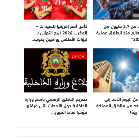
دخول أزيد من 2,7 مليون من
كأس أمم إفريقيا للسيدات –
عالم منذ انطلاق عملية
المغرب 2026 (ربع النهائي)..
لبؤات الأطلس يواجهن جنوب…
مجتمع
ن اليوم الأحد إلى
تصريح الناطق الرسمي باسم وزارة
بعدد من مناطق المملكة
الداخلية حول الأحداث التي عرفتها
رية)
مؤخرا نقاط العبور…