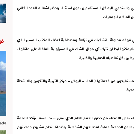
 واستدعي اليه كل المستفيدين بدون استثناء وحضر اشغاله العدد الكافي
ون المنظم للجمعيات .
في
دبي فهذه محاولة للتشكيك في نزاهة ومصداقية اعضاء المكتب المسير الذي
لايمكنها ابدا ان تترك أي مجال للشك في المسؤولية الملقاة على عاتقها ،
رطين بكل تفاصيله الصغيرة والكبيرة .
تفيدون من خدماتها ( الماء – الروض – مركز التربية والتكوين والانشطة
معية.
عض الاعضاء من حضور الجمع العام الذي يبقى سيد نفسه نؤكد للامانة
جزير
 بعيدا عن الجمعية حماية لمصالحهم الشخصية وضمانا لنجاح مشروع جمعيتهم