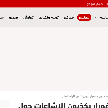
ع
طاقم الموقع
اسة
مجتمع
محاكم
تربية وتكوين
تعايش
فيديو
سي
عات حول جمعيتهم ويوضحون للرأي العام
ورار يكذبون الاشاعات حول