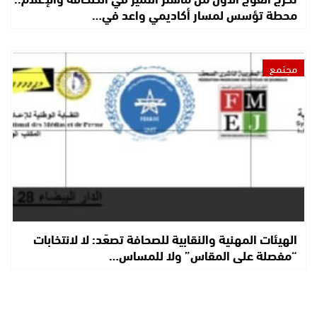
محطة تؤسس لمسار أكاديمي واعد في…
مجتمع
الهيئات المهنية والنقابية للصحافة تصعّد: لا لانتخابات
“مفصلة على المقاس” ولا للمساس…