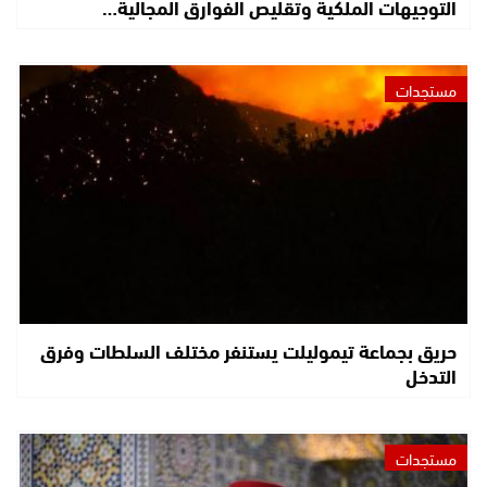
التوجيهات الملكية وتقليص الفوارق المجالية…
مستجدات
حريق بجماعة تيموليلت يستنفر مختلف السلطات وفرق
التدخل
مستجدات