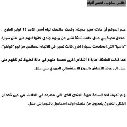
أطلس سكوب ـ لحسن أكرام
علم الموقع أن حادثة سير مميتة، وقعت منتصف ليلة أمس الأحد 13 نونبر الجاري ،
بمدخل مدينة بني ملال، خلفت ثلاثة قتلى من بينهم جندي، كانوا كلهم على متن سيارة
“داسيا” التي اصطدمت بسيارة اخرى كانت تسير في الاتجاه المعاكس من نوع “كونغو”.
كما خلفت الحادثة، اصابة 6 أشخاص آخرين خمسة منهم في حالة خطيرة، تم نقلهم على
عجل الى غرفة الانعاش بالمركز الاستشفائي الجهوي ببني ملال.
ولم تعرف لحد الساعة هوية الجندي الذي لقي مصرعه في الحادث، في حين تأكد ان
القتلى الأخرون ينحدرون من منطقة اولاد اسماعيل باقليم ابني ملال.