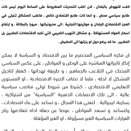
كفء للنهوض بالبلدان ، لان اغلب التحديات المطروحة على الساحة اليوم ليس ذات
طابع سياسي محض ، و انما ذات طابع اقتصادي خالص ، فاغلب المشاكل تتجلى في
العجز الاقتصادي للبلدان و موازينها التجارية ، الى مديونياتها ، مرورا بالبطالة ، و ارتفاع
اسعار المواد المستهلكة ، و مشاكل التهرب الضريبي التي تكبد الاقتصادات الملايين بل
الملايير ، ما قد يرفع دول او ينزلها الى الحضيض .
ان فكرة السياسي المخضرم ما بين الاقتصاد و السياسة لا يمكن
إنكار تاثيراتها المباشرة على الوطن و المواطن ، على عكس السياسي
المحنك في التلاعب بالجماهير ، و طريقة تهداتها ، كعقار لتاجيل
المشكل لا لحله ، فلما لا تضاف الخبرة الاقتصادية ، او المستوى
التعليمي الاقتصادي ، كشرط من شروط تولي مناصب سياسية
عالية ، الى تلك الانتماءات الذهبية “السياسية” من اشتراكية ،
يسارية، ليبيرالية .. لتغني هذا المجال ، و تساعد على بناء اقتصادات ،
ولتساعد و تسعد المواطن ، عوضا عن جعله اداة تتقاذفها رياح
القرارات السياسية الغير مسؤولة ، او الغير المؤهلة .
انه من المنطقي بمكان أن نجد الرجل المناسب في المكان