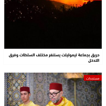
حريق بجماعة تيموليلت يستنفر مختلف السلطات وفرق
التدخل
مستجدات