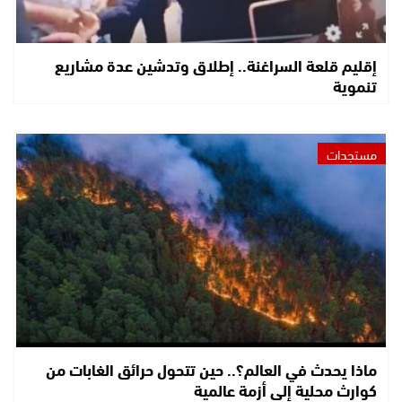
إقليم قلعة السراغنة.. إطلاق وتدشين عدة مشاريع
تنموية
مستجدات
ماذا يحدث في العالم؟.. حين تتحول حرائق الغابات من
كوارث محلية إلى أزمة عالمية