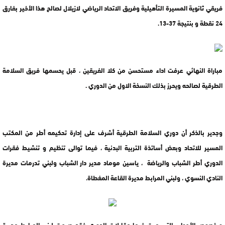
فريقي ثانوية المسيرة التأهيلية وفريق الاتحاد الرياضي لازيلال لصالح هذا الأخير بفارق
24 نقطة و بنتيجة 37-13.
مباراة النهائي عرفت اداء مستحسن من كلا الفريقين ، قبل يحسمها فريق السلامة
الطرقية لصالحه ويحرز بذلك النسخة الاول من الدوري .
وجدير بالذكر أن دوري السلامة الطرقية أشرف على إدارة تحكيمه أطر من المكتب
المسير للاتحاد وبعض أساتذة التربية البدنية ، فيما توالى تنظيم و تنشيط فقرات
الدوري أطر الشباب والرياضة ، ياسين موماد مدير دار الشباب ولبني تدرمات مديرة
النادي النسوي ، ولبني المرابط مديرة القاعة المغطاة.
وبخصوص الأجواء التي مرت فيها مقابلات الدوري فقد صرحت لبني المرابط مديرة