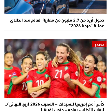
دخول أزيد من 2,7 مليون من مغاربة العالم منذ انطلاق
عملية “مرحبا 2026”
مجتمع
كأس أمم إفريقيا للسيدات – المغرب 2026 (ربع النهائي)..
لبؤات الأطلس يواجهن جنوب إفريقيا…