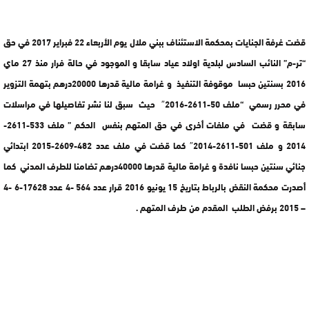
قضت غرفة الجنايات بمحكمة الاستئناف ببني ملال يوم الأربعاء 22 فبراير 2017 في حق
“تر-م” النائب السادس لبلدية اولاد عياد سابقا و الموجود في حالة فرار منذ 27 ماي
2016 بسنتين حبسا موقوفة التنفيذ و غرامة مالية قدرها 20000درهم بتهمة التزوير
في محرر رسمي “ملف 50-2611-2016″ حيث سبق لنا نشر تفاصيلها في مراسلات
سابقة و قضت في ملفات أخرى في حق المتهم بنفس الحكم ” ملف 533-2611-
2014 و ملف 501-2611-2014″ كما قضت في ملف عدد 482-2609-2015 ابتدائي
جنائي سنتين حبسا نافدة و غرامة مالية قدرها 40000درهم تضامنا للطرف المدني كما
أصدرت محكمة النقض بالرباط بتاريخ 15 يونيو 2016 قرار عدد 564 -4 عدد 17628-6 -4
– 2015 برفض الطلب المقدم من طرف المتهم .