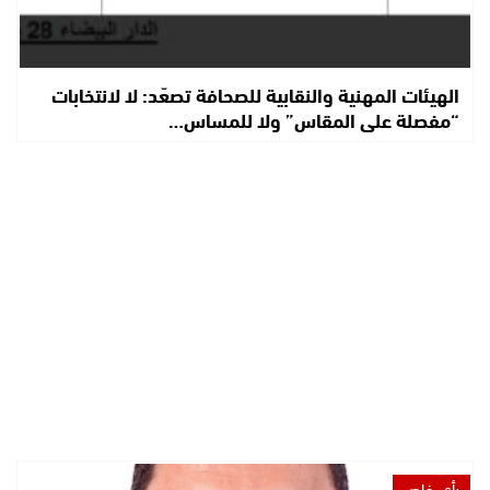
الهيئات المهنية والنقابية للصحافة تصعّد: لا لانتخابات
“مفصلة على المقاس” ولا للمساس…
رأي خاص