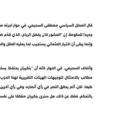
قال المحلل السياسي مصطفى السحيمي، في حوار اجرته معه ور
جديدا للحكومة، إن “المشور كان يفضل الرباح، الذي قدّم
وإنما يبقى أن اختيار العثماني يستجيب لما يمليه العقل وال
وأضاف السحيمي، في الحوار ذاته أن “بنكيران يحتفظ بسلط
مطالب بالامتثال لتوجيهات الهيئات التقريرية لهذا الحزب 
طبعا، لكن، ألم يحقق النصر في رأي أنصاره، وفي رأي آخري
بالتحكم، فضلا عن ذلك، هل سنرى بنكيران منغلقا على نفس