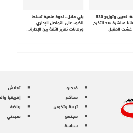
وزير الصحة: تعيين وتوزيع 530
بني ملال.. ندوة علمية تسلط
ائيا مباشرة بعد التخرج
الضوء على التواصل الإداري
ن غشت المقبل
ورهانات تعزيز الثقة بين الإدارة…
فيديو
تعايش
محاكم
إفريقيا وال
تربية وتكوين
رياضة
مجتمع
سيدتي
سياسة