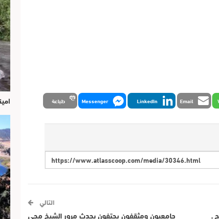
امين
Email
LinkedIn
Messenger
طباعة
التالي
 ـ
جامعيون ومثقفون يحتفون بحدث مرور الشيخ محي