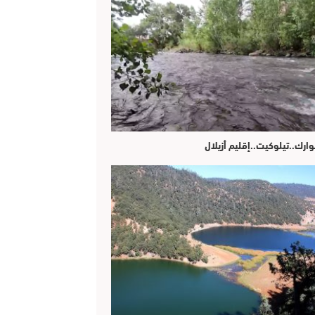
وارك..تيلوكيت..إقليم أزيلال