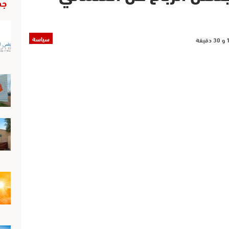
جد
سياسة