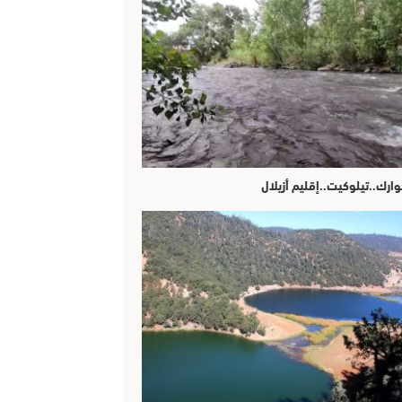
وارك..تيلوكيت..إقليم أزيلال