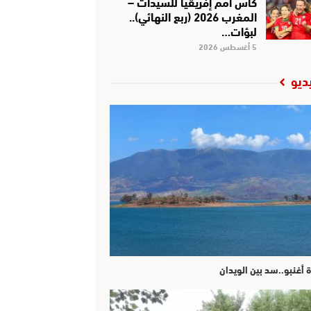
كأس أمم إفريقيا للسيدات –
المغرب 2026 (ربع النهائي)..
لبؤات…
5 أغسطس 2026
ديو
ة أغنبو..سد بين الويدان