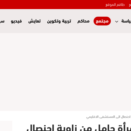
ع
طاقم الموقع
اسة
مجتمع
محاكم
تربية وتكوين
تعايش
فيديو
سي
 احنصال الى المستشفى الاقليمي
رأة حامل من زاوية احنصال