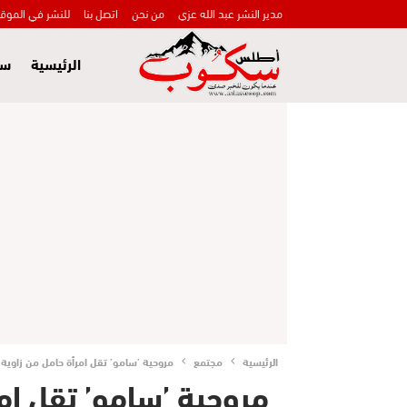
مدير النشر عبد الله عزي
من نحن
اتصل بنا
للنشر في الموق
الرئيسية
سي
الرئيسية
مجتمع
مروحية ’سامو’ تقل امرأة حامل من زاوية
مروحية ’سامو’ تقل ام