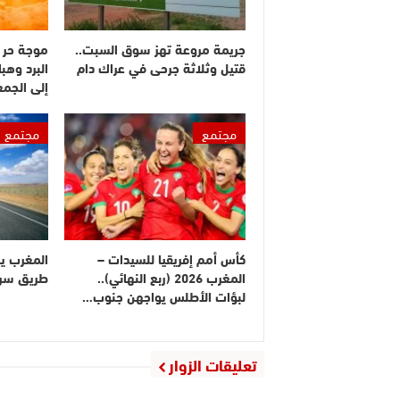
جريمة مروعة تهز سوق السبت..
موجة حر 
قتيل وثلاثة جرحى في عراك دام
البرد وهبا
إلى الجم
مجتمع
مجتمع
كأس أمم إفريقيا للسيدات –
المغرب ي
المغرب 2026 (ربع النهائي)..
طريق سريع
لبؤات الأطلس يواجهن جنوب…
تعليقات الزوار