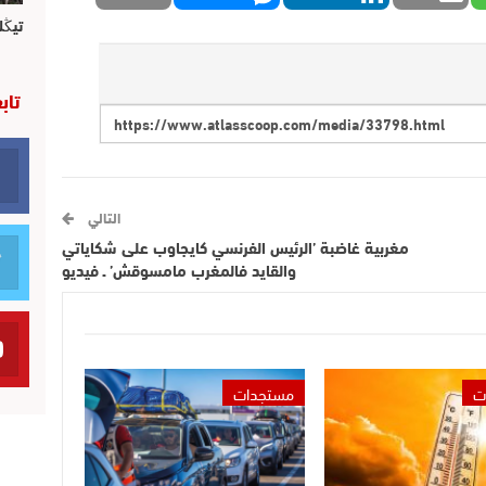
تيڭل
تاب
التالي
مغربية غاضبة ’الرئيس الفرنسي كايجاوب على شكاياتي
والقايد فالمغرب مامسوقش’ ـ فيديو
ت
مستجدات