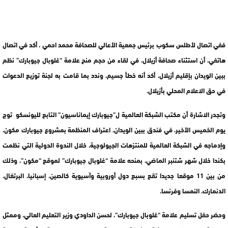
ففي اتصال لأطلس سكوب برئيس جمعية الأعالي للصحافة محمد احمي ، أكد في اتصال
هاتفي، أن استثناء صحافة أزيلال، في لقاء من حجم منح علامة “غلوبال جيوبارك” نظم
ببين الويدان بإقليم أزيلال، أكد أنه خطأ جسيم، وندد بما قامت به لجنة توزيع الدعوات
في حق الاعلام المحلي بأزيلال.
وتجدر الاشارة أن مكتب الشبكة العالمية ل”جيوبارك إيماناسيون” التابع لليونسكو توج
يوم الخميس الأخير، في فندق ببين الويدان، اعتراف المنظمة بمشروع جيوبارك مكون،
وإدماجه في الشبكة العالمية للمنتزهات الجيولوجية، خلال الندوة الدولية التي نظمت
بكندا خلال شهر شتنبر الماضي، بمنحه علامة “غلوبال جيوبارك” لموقع “مكون”، وذلك
من بين 11 موقعا جديدا تقع بسبع دول أوروبية وآسيوية كالصين، إسبانيا، البرتغال،
الدنمارك، النمسا وفرنسا.
وحضر حفل تسليم علامة “غلوبال جيوبارك”، لحسن الداودي وزير التعليم العالي، وممثل