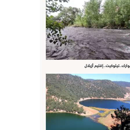
وارك..تيلوكيت..إقليم أزيلال