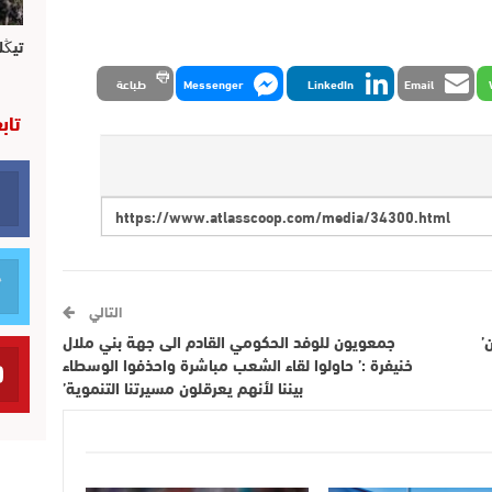
تيڭل
Email
LinkedIn
Messenger
طباعة
تاب
التالي
’
جمعويون للوفد الحكومي القادم الى جهة بني ملال
خنيفرة :’ حاولوا لقاء الشعب مباشرة واحذفوا الوسطاء
بيننا لأنهم يعرقلون مسيرتنا التنموية’