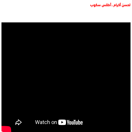
لحسن أكرام ـ أطلس سكوب