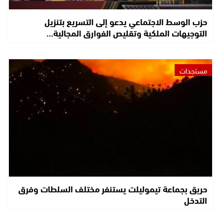
حزب الوسط الاجتماعي يدعو إلى التسريع بتنزيل
التوجيهات الملكية وتقليص الفوارق المجالية…
مستجدات
حريق بجماعة تيموليلت يستنفر مختلف السلطات وفرق
التدخل