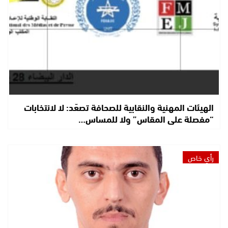
الهيئات المهنية والنقابية للصحافة تصعّد: لا لانتخابات
“مفصلة على المقاس” ولا للمساس…
رأي خاص