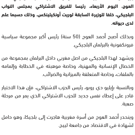
العوج، اليوم الأربعاء، رئيسا للفريق الاشتراكي بمجلس النواب
البلجيكي، خلفا للوزيرة السابقة لوريت أونكيلينكس، وذلك حسبما علم
لدى ديوانه.
وبذلك أصبح أحمد العوج (50 سنة) رئيس أكبر مجموعة سياسية
فرونكفونية بالبرلمان البلجيكي.
ويشهد لهذا البلجيكي من اصل مغربي داخل البرلمان بمجموعة من
الخصال الإنسانية والمهنية، وخاصة موهبته في الخطابة وإلمامه
بالملفات، وخاصة المتعلقة بالميزانية والضرائب.
وبالنسبة بإيليو دي روبو، رئيس الحزب الاشتراكي، فإن هذا الاختيار
قادر على إعطاء نفس جديد للحزب الاشتراكي الذي يمر من مرحلة
صعبة.
وينحدر أحمد العوج من أسرة مغربية هاجرت إلى بلجيكا، وهو حامل
لشهادة في الاقتصاد من جامعة لييج.