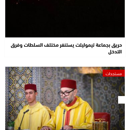
حريق بجماعة تيموليلت يستنفر مختلف السلطات وفرق
التدخل
مستجدات