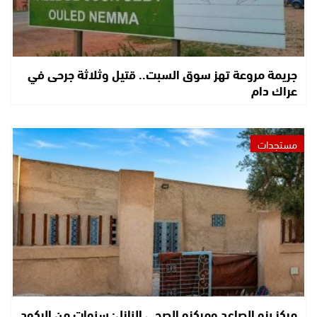
جريمة مروعة تهز سوق السبت.. قتيل وثلاثة جرحى في
عراك دام
مستجدات
مركز بزو الصاعد ومركزه الصحي النازل: سنوات من الركود