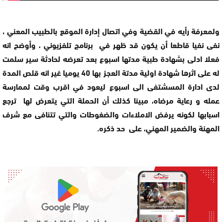
ولمعرفة رأيه في القضية وفي اتصال إدارة الموقع بالطبيب المعني ،
نفى نفيا قاطعا أن يكون قد ظهر في برنامج تلفزيوني ، وأوضح انه
فعلا ادلى بشهادة طبية مدتها اسبوع بعد تعرضه لحادثة سير سلمت
له على اثرها شهادة اولية مدتة العجز بها 40 يوميا غير انه قلص المدة
لدى ادارة المسشتفى الى اسبوع ليعود في اقرب وقت لممارسة
عمله و رعاية مرضاه، مبينا كذلك أن الحملة التي يتعرض لها ترجع
اسبابها لكونه يرفض الاملاءات والضغوطات والتي تتنافى مع شرف
المهنة والضمير المهني، على حد ذكره.