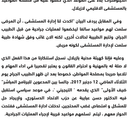
بالمستشفى الاقليمي لازيلال.
وفي المقابل يردف البيان “اكدت لنا إدارة المستشفى ، أن المرضى
سلمت لهم مواعيد سالفا ليخضعوا لعمليات جراحية من قبل الطبيب
الجراح، وتتبع الطبيبة لحالات أخرى، لكنه الان غائب وفق شهادة طبية
سلمت لإدارة المستشفى لكونه مريض.
وعليه فإننا كهيئة مدنية بازيلال، نسجل استنكارنا من هذا الفعل الذي
لا صلة له بالمهنية و احترام القانون و يعتبر تقصيرا في اداء المهام و
تلاعبا صريحا بمصلحة المواطن، خصوصا بعد ان ظهر الطبيب الجراح يوم
الثلاثاء الماضي 12 دجنبر 2017، جالسا بين المدعوين للبرنامج المباشر”
ضيف الأولى” الذي يقدمه ‘ التيجيني ‘، في موعد سياسي استقبل
فيه الدكتور حسن عبايبة عن حزب الاتحاد الدستوري، ولإيجاد حل
للمشكل و امتصاص غضب المحتجين، تدخلت ادارة المستشفى ففتحت
الحوار معهم ، ليتم تسلمهم مواعيد قريبة لإجراء العمليات الجراحية.