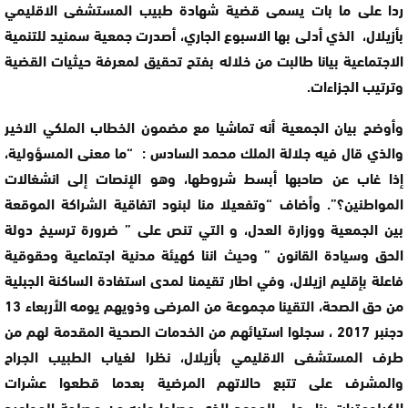
ردا على ما بات يسمى قضية شهادة طبيب المستشفى الاقليمي
بأزيلال، الذي أدلى بها الاسبوع الجاري، أصدرت جمعية سمنيد للتنمية
الاجتماعية بيانا طالبت من خلاله بفتح تحقيق لمعرفة حيثيات القضية
وترتيب الجزاءات.
وأوضح بيان الجمعية أنه تماشيا مع مضمون الخطاب الملكي الاخير
والذي قال فيه جلالة الملك محمد السادس : “ما معنى المسؤولية،
إذا غاب عن صاحبها أبسط شروطها، وهو الإنصات إلى انشغالات
المواطنين؟”. وأضاف “وتفعيلا منا لبنود اتفاقية الشراكة الموقعة
بين الجمعية ووزارة العدل، و التي تنص على ” ضرورة ترسيخ دولة
الحق وسيادة القانون ” وحيث اننا كهيئة مدنية اجتماعية وحقوقية
فاعلة بإقليم ازيلال، وفي اطار تقيمنا لمدى استفادة الساكنة الجبلية
من حق الصحة، التقينا مجموعة من المرضى وذويهم يومه الأربعاء 13
دجنبر 2017 ، سجلوا استيائهم من الخدمات الصحية المقدمة لهم من
طرف المستشفى الاقليمي بأزيلال، نظرا لغياب الطبيب الجراح
والمشرف على تتبع حالاتهم المرضية بعدما قطعوا عشرات
الكيلومترات بناء على الموعد الذي حصلوا عليه من مصلحة المواعيد