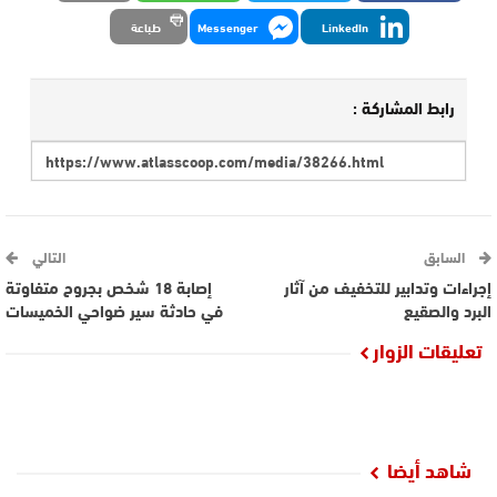
LinkedIn
Messenger
طباعة
رابط المشاركة :
السابق
التالي
إجراءات وتدابير للتخفيف من آثار
إصابة 18 شخص بجروح متفاوتة
البرد والصقيع
في حادثة سير ضواحي الخميسات
تعليقات الزوار
شاهد أيضا