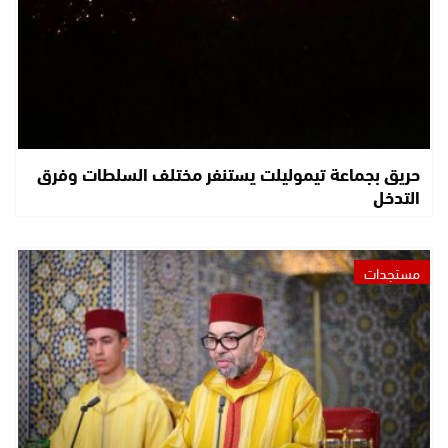
حريق بجماعة تيموليلت يستنفر مختلف السلطات وفرق
التدخل
مستجدات