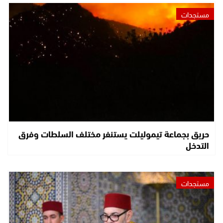
مستجدات
حريق بجماعة تيموليلت يستنفر مختلف السلطات وفرق
التدخل
مستجدات