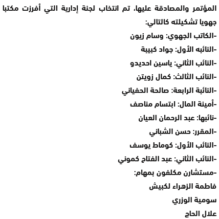
المؤتمر والمصادقة عليها، تم انتخاب لجنة إدارية التي أفرزت مكتبا
جهويا تشكيلته كالتالي:
-الكاتب الجهوي: وسام زيون
-النائبه الأول: جواد كبيبة
-النائب الثاني: ياسين احديدو
-النائب الثالث: كمال زويتن
-النائبة الرابعة: صالحة الحفياني
-أمينة المال: ابتسام مناصف
-نائبها: عبد الرحمان العيان
-المقرر: حسن الشباني
-النائب الأول: كوماط يوسف
-النائب الثاني: عبد الفتاح كموني
-مستشارن مكلفون بمهام:
فاطمة الزهراء لكبيش
سومية الوزري
علال الحاج