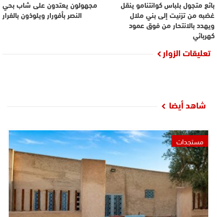
بائع متجول بلباس كوانتنامو ينقل
مجهولون يعتدون على شاب بحي
غضبه من تزنيت إلى بني ملال
النصر بأفورار ويلوذون بالفرار
ويهدد بالانتحار من فوق عمود
كهربائي
تعليقات الزوار
شاهد أيضا
مستجدات