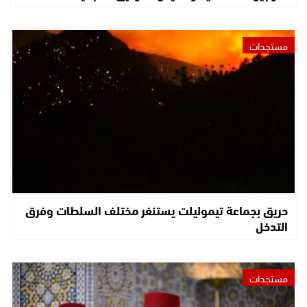
مستجدات
حريق بجماعة تيموليلت يستنفر مختلف السلطات وفرق
التدخل
مستجدات