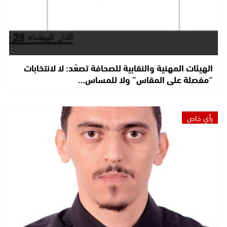
الهيئات المهنية والنقابية للصحافة تصعّد: لا لانتخابات
“مفصلة على المقاس” ولا للمساس…
رأي خاص