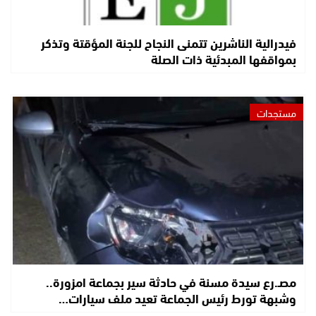
فيدرالية الناشرين تتمنى النجاح للجنة المؤقتة وتذكر
بمواقفها المبدئية ذات الصلة
مستجدات
مصـ.رع سيدة مسنة في حادثة سير بجماعة امزورة..
وشبهة تورط رئيس الجماعة تعيد ملف سيارات…