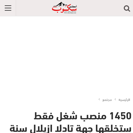
الرئيسية
مجتمع
1450 منصب شغل فقط
ستخلقها جهة تادلا ازيلال سنة