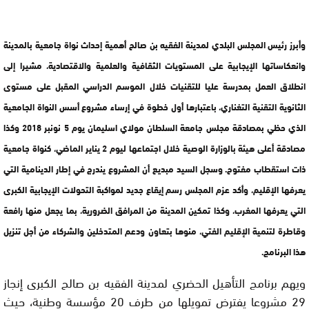
وأبرز رئيس المجلس البلدي لمدينة الفقيه بن صالح أهمية إحداث نواة جامعية بالمدينة
وانعكاساتها الإيجابية على المستويات الثقافية والعلمية والاقتصادية، مشيرا إلى
انطلاق العمل بمدرسة عليا للتقنيات خلال الموسم الدراسي المقبل على مستوى
الثانوية التقنية التغناري، باعتبارها أول خطوة في إرساء مشروع أسس النواة الجامعية
الذي حظي بمصادقة مجلس جامعة السلطان مولاي اسليمان يوم 5 نونبر 2018 وكذا
مصادقة أعلى هيئة بالوزارة الوصية خلال اجتماعها ليوم 2 يناير الماضي، كنواة جامعية
ذات استقطاب مفتوح. وسجل السيد مبديع أن المشروع يندرج في إطار الدينامية التي
يعرفها الإقليم، وأكد عزم المجلس رسم إيقاع جديد لمواكبة التحولات الإيجابية الكبرى
التي يعرفها المغرب، وكذا تمكين المدينة من المرافق الضرورية، بما يجعل منها رافعة
وقاطرة لتنمية الإقليم الفتي، منوها بتعاون ودعم المتدخلين والشركاء من أجل تنزيل
هذا البرنامج.
ويهم برنامج التأهيل الحضري لمدينة الفقيه بن صالح الكبرى إنجاز
29 مشروعا يفترض تمويلها من طرف 20 مؤسسة وطنية، حيث