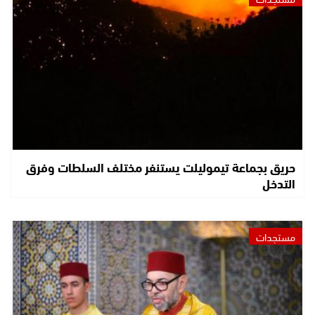
حريق بجماعة تيموليلت يستنفر مختلف السلطات وفرق
التدخل
مستجدات