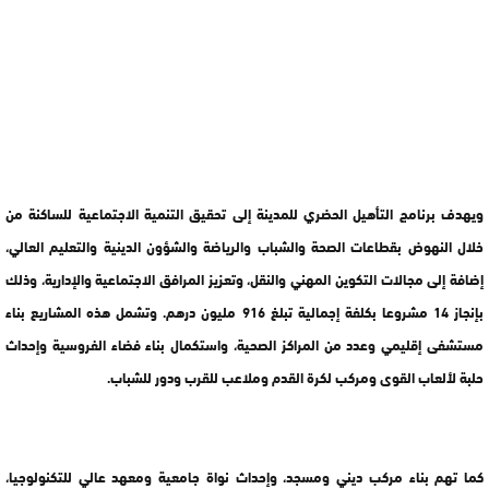
ويهدف برنامج التأهيل الحضري للمدينة إلى تحقيق التنمية الاجتماعية للساكنة من
خلال النهوض بقطاعات الصحة والشباب والرياضة والشؤون الدينية والتعليم العالي،
إضافة إلى مجالات التكوين المهني والنقل، وتعزيز المرافق الاجتماعية والإدارية، وذلك
بإنجاز 14 مشروعا بكلفة إجمالية تبلغ 916 مليون درهم. وتشمل هذه المشاريع بناء
مستشفى إقليمي وعدد من المراكز الصحية، واستكمال بناء فضاء الفروسية وإحداث
حلبة لألعاب القوى ومركب لكرة القدم وملاعب للقرب ودور للشباب.
كما تهم بناء مركب ديني ومسجد، وإحداث نواة جامعية ومعهد عالي للتكنولوجيا،