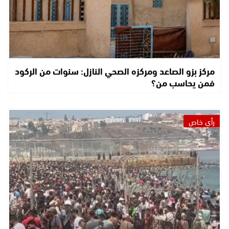
مركز بزو الصاعد ومركزه الصحي النازل: سنوات من الركود
فمن يحاسب من؟
رأي خاص