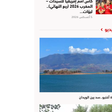
كأس أمم إفريقيا للسيدات –
المغرب 2026 (ربع النهائي)..
لبؤات…
5 أغسطس 2026
ديو
ة أغنبو..سد بين الويدان