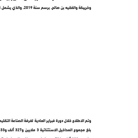
وخريبكة والفقيه بن صالح، برسم سنة 2019، والذي يشمل 15 معرضا بمعدل ثلاثة معارض لكل إقليم.