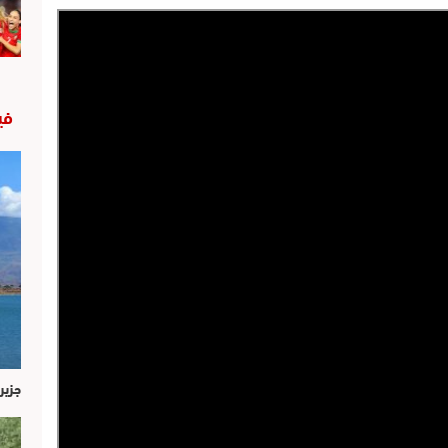
في
جزير