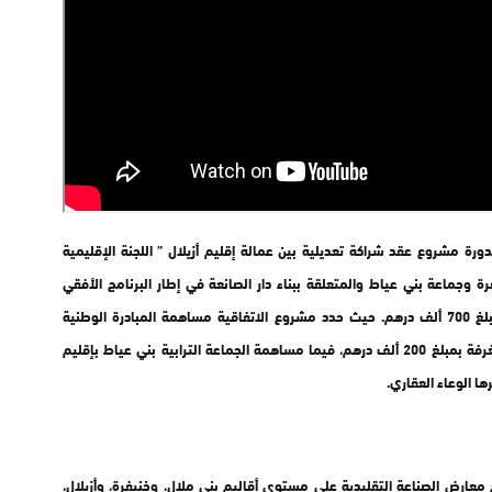
رة مشروع عقد شراكة تعديلية بين عمالة إقليم أزيلال ” اللجنة الإقليمية
رة وجماعة بني عياط والمتعلقة ببناء دار الصانعة في إطار البرنامج الأفقي
للمبادرة الوطنية للتنمية البشرية، وذلك بكلفة إجمالية تبلغ 700 ألف درهم. حيث حدد مشروع الاتفاقية مساهمة المبادرة الوطنية
للتنمية البشرية في مبلغ300 ألف درهم، كما ستساهم الغرفة بمبلغ 200 ألف درهم، فيما مساهمة الجماعة الترابية بني عياط بإقليم
عارض الصناعة التقليدية على مستوى أقاليم بني ملال، وخنيفرة، وأزيلال،