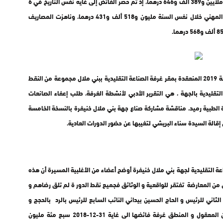
مليون و383 ألف و786 درهما، في حين بلغت المصاريف 7 ملايين و389 ألف و646 درهما، إذ تم حصر الفائض إلى غاية نفس التاريخ في 6
ملايين و994 ألف و139 درهما. كما بلغت مداخيل التدرج المهني خلال نفس السنة مليون و518 ألف و431 درهما، وناهزت المصاريف
وتضمن جدول أعمال الجمعية العامة لدورة فبراير برسم سنة 2019 المنعقدة بمقر غرفة الصناعة التقليدية ببني ملال مجموعة من النقط
قليدية بالجهة ، هي التقرير الأدبي لأنشطة الغرفة، طلب إعفاء الصانعات
 الطبية رميد، مناقشة مشاركة صناع جهة بني ملال خنيفرة بالنسخة الخامسة
قالة السيدة سناء البريشي لتغيبها عن حضور الدورات العادية.
 التقليدية لجهة بني ملال خنيفرة أوضح أعضاء من الأغلبية المسيرة أن هذه
من المعارضة تفتقر للواقعية و الوثائق فجميع نقط الدور ة لم تلق رضاهم و
اني للرئيس و الحاج الحسين بيداني النائب السابع للرئيس بالرد بالحجج و
الأرقام على كل الادعاءات و الاتهامات، متسائلين هل من المعقول و المنطق غرفة فائضها الى غاية 31-12-2018 سبع مئة مليون