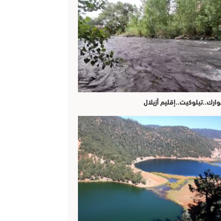
وارك..تيلوكيت..إقليم أزيلال