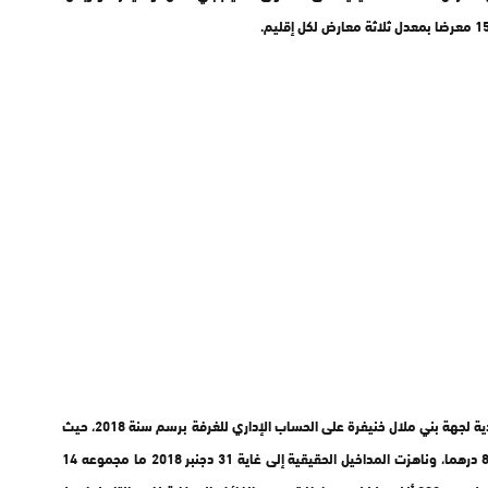
وتم الاطلاع خلال دورة فبراير العادية لغرفة الصناعة التقليدية لجهة بني ملال خنيفرة على الحساب الإداري للغرفة برسم سنة 2018، حيث
بلغ مجموع المداخيل الاستثنائية 3 ملايين و327 ألف و833 درهما، وناهزت المداخيل الحقيقية إلى غاية 31 دجنبر 2018 ما مجموعه 14