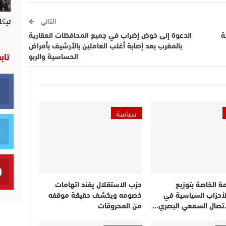
التالي
تيڭل
ة
الدعوة إلى خوض إضراب في جميع المحافظات العقارية
بالمغرب بعد إصابة أغلب العاملين بالأرشيف بأمراض
تاب
الحساسية والربو
سياسة
عة الخاصة بتوزيع
حزب الاستقلال يفند اتهامات
لأحزاب السياسية في
خصومه ويكشف حقيقة موقفه
اتصال السمعي البصري…
من المحروقات