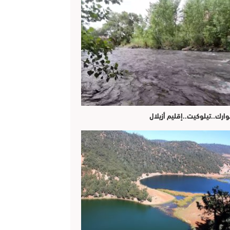
وارك..تيلوكيت..إقليم أزيلال