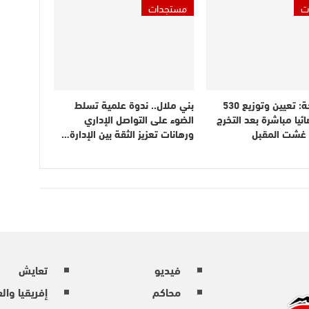
ت
مستجدات
وزير الصحة: تعيين وتوزيع 530
بني ملال.. ندوة علمية تسلط
ائيا مباشرة بعد التخرج
الضوء على التواصل الإداري
ن غشت المقبل
ورهانات تعزيز الثقة بين الإدارة…
فيديو
تعايش
محاكم
إفريقيا وال