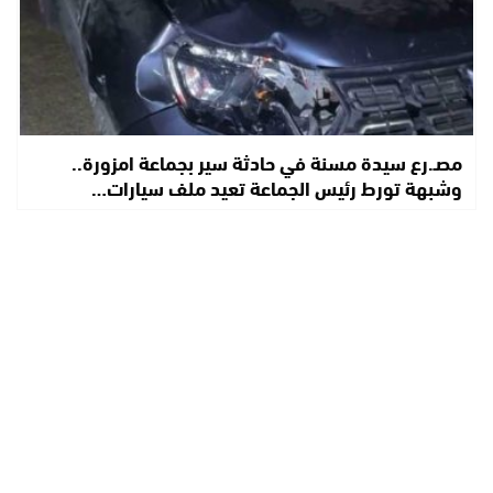
مصـ.رع سيدة مسنة في حادثة سير بجماعة امزورة..
وشبهة تورط رئيس الجماعة تعيد ملف سيارات…