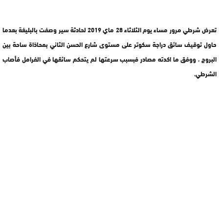
تعرض شرطي مرور مساء يوم الثلاثاء 28 ماي 2019 لحادثة سير وصفت بالبليغة بعدما
حاول توقيف سائق دراجة سكوتر على مستوى شارع الحسن الثاني بمحاذاة ساحة بين
البروج ، ووفق ما اكدته مصادر فبسبب سرعتها لم يتحكم سائقها في الفرامل فأصاب
الشرطي.