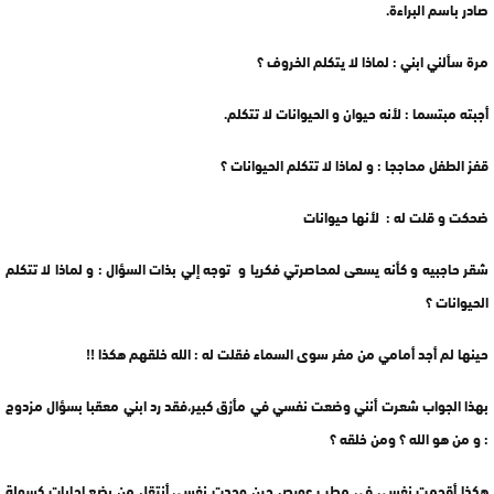
صادر باسم البراءة.
مرة سألني ابني : لماذا لا يتكلم الخروف ؟
أجبته مبتسما : لأنه حيوان و الحيوانات لا تتكلم.
قفز الطفل محاججا : و لماذا لا تتكلم الحيوانات ؟
ضحكت و قلت له : لأنها حيوانات
شقر حاجبيه و كأنه يسعى لمحاصرتي فكريا و توجه إلي بذات السؤال : و لماذا لا تتكلم
الحيوانات ؟
حينها لم أجد أمامي من مفر سوى السماء فقلت له : الله خلقهم هكذا !!
بهذا الجواب شعرت أنني وضعت نفسي في مأزق كبير،فقد رد ابني معقبا بسؤال مزدوج
: و من هو الله ؟ ومن خلقه ؟
هكذا أقحمت نفسي في مطب عويص حين وجدت نفسي أنتقل من بضع إجابات كسولة