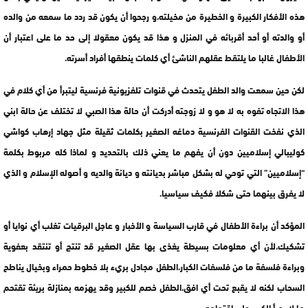
هذه الأفكار الكبيرة و الخطيرة من مخيلته،و رجحوا أن يكون قد ردد ما سمعه من والده
أو والدته أو أحد أقربائه في المنزل و هذا قد يكون معقولا إلى حد ما على اعتبار أن
الأطفال غالبا ما يلتقط عقلهم الناشئ أي كلمات ينطقها أفراد أسرته.
لكن حين سمعت والد الطفل يتحدث في قنوات تلفزيونية فرنسية ليتبرأ من أي كلام في
هذا الاتجاه تفوه به لا هو و لا زوجته أدركت أن حالة هذا الصبي لا تختلف عن حالة ابني
الذي نفخت القنوات الفرنسية دماغه الصغير بكلمات ثقيلة مثل جهاد إرهاب كواشي
كوليبالي إسلاميين دون أن يفهم ما يعني ذلك بالتحديد و لماذا كله مربوط بكلمة
“إسلاميين” التي توحي له بشكل مباشر بديانته و ديانة والديه و أصوله الإسلام و الذي
لا يفرق بينهما حتى شكلا فكيف سياسيا.
المؤكد أن براءة الأطفال في قارب السياسة و الأخبار و عاجل البرقيات تغلب أي نوايا أو
تشكيك،لأن أي معلومات بسيطة يغذى بها عقل الصغير قد تنتج أو تنتقد بعفوية
وبراءة فلسفة ما من فلسفات الكبار،الطفل مجادل بريء بلا خطوط حمراء وبخيال يناطح
السحاب لكنه لا يقبع تحت أي افق،الطفل خصم للكبير وقد يهزمه بمنازلة بريئة تقتحم
ما لا يجرأ الكبير على اقتحامه.