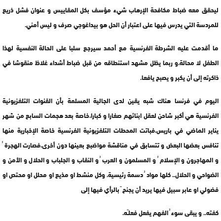
ليحقق معه ضباط مكافحة الإرهاب شيء مؤسف بكل المقاييس و عنوان فشل ذريع
للمردسة التي يدرس فيها على اعتبار أن الحل هو بيداغوجي صرف و ليس أمني.
ما أقدمت عليه الشرطة الفرنسية مع أحمد سيرجع سلبا على الحالة النفسية لهذا
الطفل لا محالة،و ربما يظل مشهد استنطاقه من قبل ضباط أشداء غلاظ منقوشا في
ذاكرته إلى أن يكبر و يصبح يافعا.
اليوم في فرنسا هناك شبه يقين لدى الجالية المسلمة بأن القنوات التلفزيونية
الفرنسية هي أكبر شاحن لعقل ابنائهم صغارا و كبارا،خاصة بعد هجمات السابع من شهر
يناير الماضي في باريس،فباتت المحطات التلفزيونية الفرنسية خاصة الإخبارية منها
تنافس بعضها البعض و تتسابق في مناقشة مواضبع بعينها دون أخرى،فصارت الهجرة ُ
و المهاجرون و الإسلام ُ و المسلمون و العرب ُ و النقاب و الجلباب و الحلال و الأمن و
الضواحي و الحلال.. كلها مواد ُ دسمة رئيسية، وكل منشط او مذيع او محلل او محتص او
فضولي او عابر سبيل فيها يريد أن يجنح َ بالرأي فيها إلى
كفته.. و يبقى سوء ُ الفهم يفعل فعلـَه.