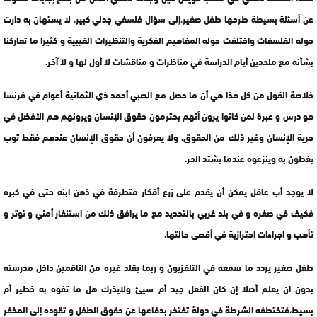
عن أسئلة بسيطة طرحها طفل صغير،إلى سؤال فلسفي جدلي كبير، لا يستهان به دارت
حوله الفلسفات واختلفت حوله المفاهيم الفكرية والتنظيرات الغيبية و كثيرا ما تعاركنا
بشأنه مع ملحدين أيام الدراسة في مناظرات و مناقشات لا أول لها و لا آخر.
خلاصة القول من كل هذا هي أن ما حصل مع الصبي أحمد ذي الثمانية أعوام في فرنسا
هو درس و عبرة لمن كانوا يرون أنهم يحترمون حقوق الإنسان ويرونهم هم الأفضل في
حرية الإنسان وغير ذلك من الحقوق، ولا يعرفون أن حقوق الإنسان عندهم فقط ثوب
يغطون به وينزعوه عندما يشتد الحر.
لا يوجد أب عاقل يمكن أن يقدم على زرع أفكار متطرفة في ذهن ابنه حتى في كبره
فكيف في صغره و في بلد غربي بالتحديد مع ما يرافق ذلك من استنفار أمني و توتر و
تأهب و اجراءات احترازية في أقصى حالتها.
طفل صغير يردد ما سمعه في التلفزيون و ربما يقلد غيره من الناقمين داخل مدرسته
بدون ان يعلم أصلا إن كان الفعل جيد أم سيئ ولايذرك هل ما تفوه به خطير أم
بسيط،فتختطفه الشرطة في دولة تفتخر بدفاعها عن حقوق الطفل و تقوده إلى المخفر