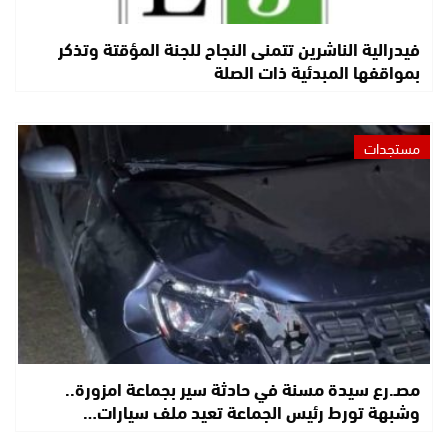
فيدرالية الناشرين تتمنى النجاح للجنة المؤقتة وتذكر
بمواقفها المبدئية ذات الصلة
مستجدات
مصـ.رع سيدة مسنة في حادثة سير بجماعة امزورة..
وشبهة تورط رئيس الجماعة تعيد ملف سيارات…