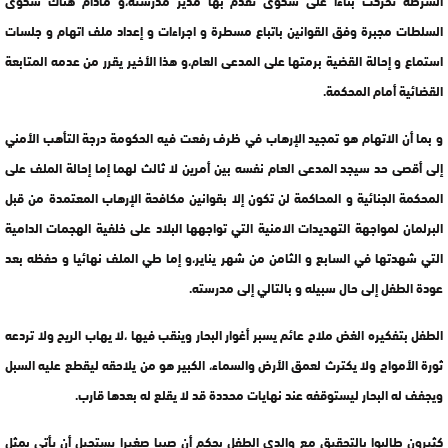
الشرطة تحركت بناءا على شكوى تقدم بها مدير مدرسته،و مادام هناك شكوى
السلطات مجبرة وفق القوانين باتباع مسطرة و اجراءات و إعداد ملف اتهام و جلسات
استماع و إحالة القضية برمتها على المدعى العام،و هذا الأخير يقرر من عدمه المتابعة
القضائية أمام المحكمة.
و بما أن الاتهام هو تمجيد الإرهاب في ظرف رفعت فيه الحكومة درجة التأهب الأمني
إلى أقصى حد سيجد المدعى العام نفسه بين أمرين لا ثالث لهما إما إحالة الملف على
المحكمة الجنائية و المحاكمة لن تكون إلا بقوانين مكافحة الإرهاب المعتمدة من قبل
البرلمان لمواجهة التهديدات الامنية التي تواجهها البلاد على خلفية الهجمات الدامية
التي شهدتها في السابع و الثامن من شهر يناير،و إما طي الملف نهائيا و حفظه بعد
عودة الطفل إلى حال سبيله و بالتالي إلى مدرسته.
الطفل بتفكيره الغض ملاح عائم يسبر أغوار البحار وينقب فيها ،لا يهاب الريح ولا تردعه
ثورة الأمواج ولا يكترث لعمق الأرض والسماء، الكبير هو من يلاحقه ليقطع عليه السبل
ويجفف له البحار ليستوقفه عند نهايات محددة قد لا يقلع له بعدها قارب.
كثيرون طالبوا بالتحقيق مع والدي الطفل بحكم أن صبيا صغيرا يستحيل أن يأتي بمثل