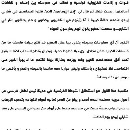
قنوات و إذاعات تلفزيونية فرنسية و كذلك في مدرسته بين زملائه و نقاشات
أساتذتها…صمت قليلا ثم قال لي “إذن الإرهابيون الذين قتلوا الصحافيين في شارلي
إيبدو عندهم طاقة كبيرة ؟ أنا رأيتهم في التلفزيون يركضون و هم يطلقون النار في
الشارع….و سمعت المذيع يقول انهم يمارسون الجهاد “
الأكيد أن أي معلومات بسيطة يغذى بها عقل الصغير قد تنتج ببراءة فلسفة ما من
فلسفات الكبار،الطفل مجادل بريء بلا خطوط حمراء وبخيال يناطح السحاب لكنه لا يقبع
تحت أفق محدد،خصم للكبير وقد يهزمه بمنازلة بريئة تقتحم ما لا يجرأ الكبير على
اقتحامه..، فلا نستهزيء بأسئلته وليكن حوارنا معه مشبعا بالحيطة والحذر و بأقصى ما
يتوفر من ذكاء وفطنة.
مناسبة هذا القول هو استنطاق الشرطة الفرنسية في مدينة نيس لطفل فرنسي من
أصول عربية مسلمة اسمه أحمد و يبلغ من العمر ثمانية أعوام لاتهامه بتمجيد الإرهاب
و عدم احترام دقيقة صمت في مدرسته ترحما على أرواح من قضوا في الهجوم على مقر
شارلي إيبدو يوم الحادث.