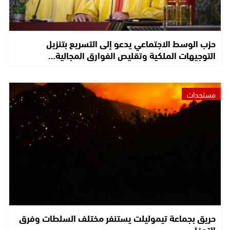
حزب الوسط الاجتماعي يدعو إلى التسريع بتنزيل
التوجيهات الملكية وتقليص الفوارق المجالية…
مستجدات
حريق بجماعة تيموليلت يستنفر مختلف السلطات وفرق
التدخل