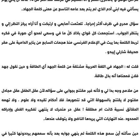
يسألني فيه ابني آدم الذي لم يتم بعد عامه التاسع عن معنى كلمة الجهاد..
سؤال محرج في ظرف أكثر إحراجا.. تلعثمت أصابعي و ارتبكت و أنا أراه يركز النظر إلي و
ينتظر الجواب.. استجمعت كل قواي باذلا كلّ ما في وسعي لمحو أي صورة في فكره
تربط الكلمة بما يبث في الإعلام الفرنسي منذ هجمات السابع من يناير الدامية على مقر
صحيفة شارلي إيبدو .
قلت له : الجهاد في اللغة العربية مشتقة من كلمة الجهد أي الطاقة و حين نقول جهد
فلان فمعناها أنه بذل طاقة.
من ملامح وجه بدا لي و كأنه غير مقتنع بجوابي على سؤاله،لأن عقل الطفل عقل مجادل
مفتوح لا يقتنع بالسهولة التي قد نتصورها، فلا أحكام تقيده ولا علوم ، ولا تهمه
الحقائق نسبية كانت ام مطلقة ! عقل حر متحرك لا ينتهي تفكيره الغض وإدراكه
المحدود ،عند النهايات التي يريدها الناضج ولا يتوقف عندها.,
حين سألته أين سمع هذه الكلمة لم ينهي جوابه بعد بأنه سمعهم يرددونها كثيرا في