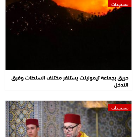
مستجدات
حريق بجماعة تيموليلت يستنفر مختلف السلطات وفرق
التدخل
مستجدات