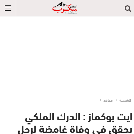
الرئيسية
محاكم
ايت بوكماز : الدرك الملكي
يحقق في وفاة غامضة لرجل